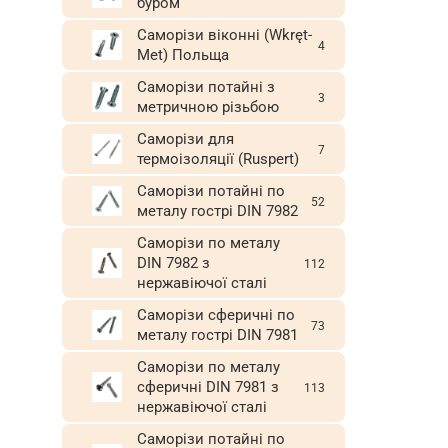
буром
Саморізи віконні (Wkręt-
4
Met) Польща
Саморізи потайні з
3
метричною різьбою
Саморізи для
7
термоізоляції (Ruspert)
Саморізи потайні по
52
металу гострі DIN 7982
Саморізи по металу
DIN 7982 з
112
нержавіючої сталі
Саморізи сферичні по
73
металу гострі DIN 7981
Саморізи по металу
сферичні DIN 7981 з
113
нержавіючої сталі
Саморізи потайні по