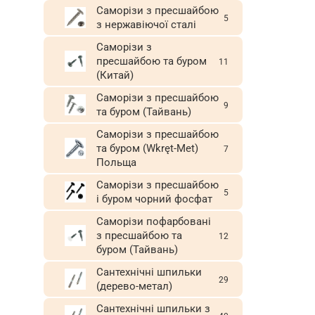
Саморізи з пресшайбою
5
з нержавіючої сталі
Саморізи з
пресшайбою та буром
11
(Китай)
Саморізи з пресшайбою
9
та буром (Тайвань)
Саморізи з пресшайбою
та буром (Wkręt-Met)
7
Польща
Саморізи з пресшайбою
5
і буром чорний фосфат
Саморізи пофарбовані
з пресшайбою та
12
буром (Тайвань)
Сантехнічні шпильки
29
(дерево-метал)
Сантехнічні шпильки з