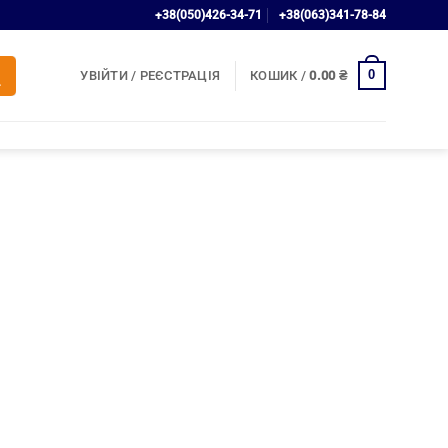
+38(050)426-34-71
+38(063)341-78-84
0
УВІЙТИ / РЕЄСТРАЦІЯ
КОШИК /
0.00
₴