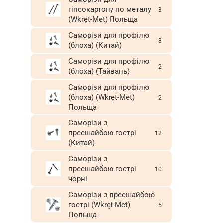
гіпсокартону по металу
3
(Wkręt-Met) Польща
Саморізи для профілю
8
(блоха) (Китай)
Саморізи для профілю
2
(блоха) (Тайвань)
Саморізи для профілю
(блоха) (Wkręt-Met)
2
Польща
Саморізи з
пресшайбою гострі
12
(Китай)
Саморізи з
пресшайбою гострі
10
чорні
Саморізи з пресшайбою
гострі (Wkręt-Met)
5
Польща