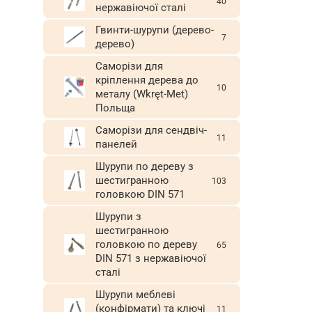
40
нержавіючої сталі
Гвинти-шурупи (дерево-
7
дерево)
Саморізи для
кріплення дерева до
10
металу (Wkręt-Met)
Польща
Саморізи для сендвіч-
11
панелей
Шурупи по дереву з
шестигранною
103
головкою DIN 571
Шурупи з
шестигранною
головкою по дереву
65
DIN 571 з нержавіючої
сталі
Шурупи меблеві
(конфірмати) та ключі
11