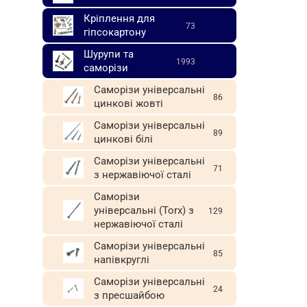
(Тайв
Кріплення для
73
гіпсокартону
Шурупи та
1993
саморізи
Саморізи універсальні
86
цинкові жовті
Саморізи універсальні
89
цинкові білі
Саморізи універсальні
71
з нержавіючої сталі
Саморізи
універсальні (Torx) з
129
нержавіючої сталі
Саморізи універсальні
85
напівкруглі
Саморізи універсальні
24
з пресшайбою