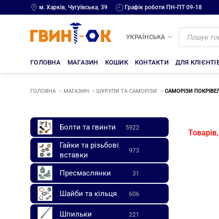
Skip
м. Харків, Чугуївська, 39
Графік роботи ПН-ПТ 09-18
to
content
Products
search
УКРАЇНСЬКА
ГОЛОВНА
МАГАЗИН
КОШИК
КОНТАКТИ
ДЛЯ КЛІЄНТІ
ГОЛОВНА
МАГАЗИН
ШУРУПИ ТА САМОРІЗИ
САМОРІЗИ ПОКРІВЕЛ
Самор
Болти та гвинти
5922
Товарів,
покрі
Гайки та різьбові
973
вставки
пофар
по
Пресмаслянки
31
мета
Шайби та кільця
606
RAL
Шпильки
221