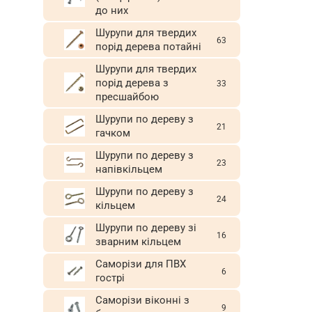
до них
Шурупи для твердих
63
порід дерева потайні
Шурупи для твердих
порід дерева з
33
пресшайбою
Шурупи по дереву з
21
гачком
Шурупи по дереву з
23
напівкільцем
Шурупи по дереву з
24
кільцем
Шурупи по дереву зі
16
зварним кільцем
Саморізи для ПВХ
6
гострі
Саморізи віконні з
9