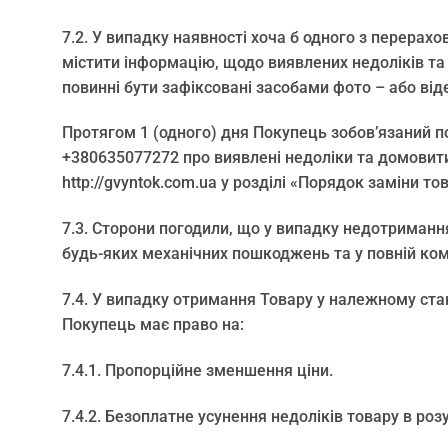
7.2. У випадку наявності хоча б одного з перерах
містити інформацію, щодо виявлених недоліків та
повинні бути зафіксовані засобами фото – або від
Протягом 1 (одного) дня Покупець зобов’язаний 
+380635077272 про виявлені недоліки та домовити
http://gvyntok.com.ua у розділі «Порядок заміни то
7.3. Сторони погодили, що у випадку недотриманн
будь-яких механічних пошкоджень та у повній ком
7.4. У випадку отримання Товару у належному стан
Покупець має право на:
7.4.1. Пропорційне зменшення ціни.
7.4.2. Безоплатне усунення недоліків товару в роз