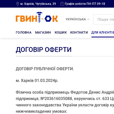
Skip
м. Харків, Чугуївська, 39
Графік роботи ПН-ПТ 09-18
to
content
Products
search
УКРАЇНСЬКА
ГОЛОВНА
МАГАЗИН
КОШИК
КОНТАКТИ
ДЛЯ КЛІЄНТІ
ДОГОВІР ОФЕРТИ
ДОГОВІР ПУБЛІЧНОЇ ОФЕРТИ.
м. Харків 01.03.2024р.
Фізична особа підприємець Федотов Денис Андрійо
підприємця, №203616035088, керуючись ст. 633 Ци
чинного законодавства України укласти договір к
нижчевикладених умовах: