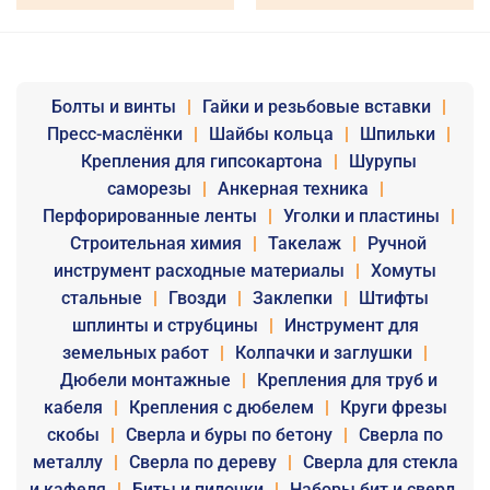
Болты и винты
|
Гайки и резьбовые вставки
|
Пресс-маслёнки
|
Шайбы кольца
|
Шпильки
|
Крепления для гипсокартона
|
Шурупы
саморезы
|
Анкерная техника
|
Перфорированные ленты
|
Уголки и пластины
|
Строительная химия
|
Такелаж
|
Ручной
инструмент расходные материалы
|
Хомуты
стальные
|
Гвозди
|
Заклепки
|
Штифты
шплинты и струбцины
|
Инструмент для
земельных работ
|
Колпачки и заглушки
|
Дюбели монтажные
|
Крепления для труб и
кабеля
|
Крепления с дюбелем
|
Круги фрезы
скобы
|
Сверла и буры по бетону
|
Сверла по
металлу
|
Сверла по дереву
|
Сверла для стекла
и кафеля
|
Биты и пилочки
|
Наборы бит и сверл