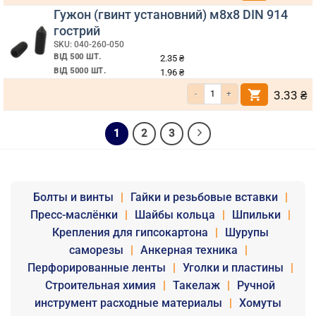
Гужон (гвинт установний) м8х8 DIN 914
гострий
SKU: 040-260-050
ВІД 500 ШТ.
2.35
₴
ВІД 5000 ШТ.
1.96
₴
Кількість Гужон (гвинт установний) м8х8 DIN 914 гострий
3.33
₴
1
2
3
Болты и винты
|
Гайки и резьбовые вставки
|
Пресс-маслёнки
|
Шайбы кольца
|
Шпильки
|
Крепления для гипсокартона
|
Шурупы
саморезы
|
Анкерная техника
|
Перфорированные ленты
|
Уголки и пластины
|
Строительная химия
|
Такелаж
|
Ручной
инструмент расходные материалы
|
Хомуты