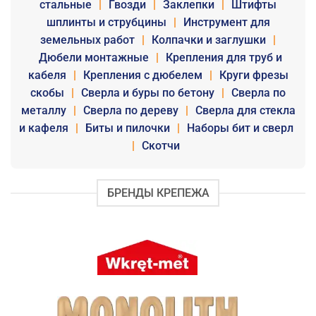
стальные
|
Гвозди
|
Заклепки
|
Штифты
шплинты и струбцины
|
Инструмент для
земельных работ
|
Колпачки и заглушки
|
Дюбели монтажные
|
Крепления для труб и
кабеля
|
Крепления с дюбелем
|
Круги фрезы
скобы
|
Сверла и буры по бетону
|
Сверла по
металлу
|
Сверла по дереву
|
Сверла для стекла
и кафеля
|
Биты и пилочки
|
Наборы бит и сверл
|
Скотчи
БРЕНДЫ КРЕПЕЖА