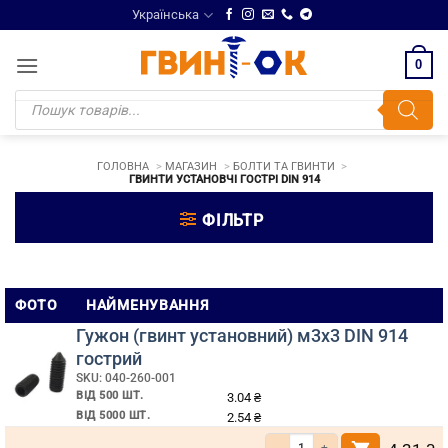
Skip
Українська
to
content
0
Products
search
ГОЛОВНА
МАГАЗИН
БОЛТИ ТА ГВИНТИ
ГВИНТИ УСТАНОВЧІ ГОСТРІ DIN 914
ФІЛЬТР
Гвинти
ФОТО
НАЙМЕНУВАННЯ
установчі
Гужон (гвинт установний) м3х3 DIN 914
гострі
гострий
SKU: 040-260-001
DIN
ВІД 500 ШТ.
3.04
₴
914
ВІД 5000 ШТ.
2.54
₴
Кількість Гужон (гвинт установний)