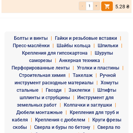
Кількість Шайба алюмінієва м10х2
5.28
₴
Болты и винты
|
Гайки и резьбовые вставки
|
Пресс-маслёнки
|
Шайбы кольца
|
Шпильки
|
Крепления для гипсокартона
|
Шурупы
саморезы
|
Анкерная техника
|
Перфорированные ленты
|
Уголки и пластины
|
Строительная химия
|
Такелаж
|
Ручной
инструмент расходные материалы
|
Хомуты
стальные
|
Гвозди
|
Заклепки
|
Штифты
шплинты и струбцины
|
Инструмент для
земельных работ
|
Колпачки и заглушки
|
Дюбели монтажные
|
Крепления для труб и
кабеля
|
Крепления с дюбелем
|
Круги фрезы
скобы
|
Сверла и буры по бетону
|
Сверла по