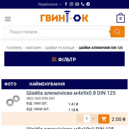
Skip
Українська
to
content
0
Products
search
ГОЛОВНА
МАГАЗИН
ШАЙБИ ТА КІЛЬЦЯ
ШАЙБИ АЛЮМІНІЄВІ DIN 125
ФІЛЬТР
Шайби
ФОТО
НАЙМЕНУВАННЯ
алюмінієві
Шайба алюмінієва м4х9х0.8 DIN 125
DIN
SKU: 060-090-001
ВІД 1000 ШТ.
1.41
₴
125
ВІД 10000 ШТ.
1.18
₴
Кількість Шайба алюмінієва м4х9х0
2.00
₴