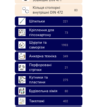
Кільця стопорні
83
внутрішні DIN 472
Шпильки
221
Кріплення для
73
гіпсокартону
Шурупи та
1993
саморізи
Анкерна техніка
349
Перфоровані
21
стрічки
Кутники та
275
пластини
Будівельна хімія
80
Такелажі
402