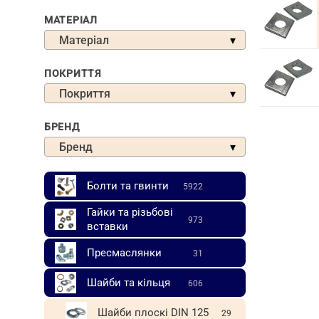
граду
МАТЕРІАЛ
Матеріал
ПОКРИТТЯ
Покриття
БРЕНД
Бренд
Болти та гвинти
5922
Гайки та різьбові
973
вставки
Пресмаслянки
31
Шайби та кільця
606
Шайби плоскі DIN 125
29