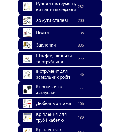
Ручний інструмент,
282
витратні матеріали
Хомути сталеві
200
Цвяхи
35
Заклепки
835
Штифти, шплінти
272
та струбцини
Інструмент для
45
земельних робіт
Ковпачки та
11
заглушки
Дюбелі монтажні
106
Кріплення для
139
труб і кабелю
Кріплення з