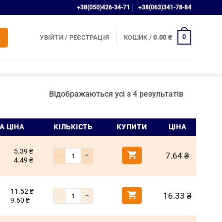
+38(050)426-34-71
+38(063)341-78-84
0
УВІЙТИ / РЕЄСТРАЦІЯ
КОШИК /
0.00
₴
Відображаються усі з 4 результатів
А ЦІНА
КІЛЬКІСТЬ
КУПИТИ
ЦІНА
5.39
₴
Кількість Шайба коса м10 DIN 435 (ухил 14%)
7.64
₴
4.49
₴
11.52
₴
Кількість Шайба коса м12 DIN 435 (ухил 14%)
16.33
₴
9.60
₴