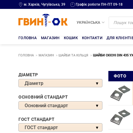
Skip
м. Харків, Чугуївська, 39
Графік роботи ПН-ПТ 09-18
to
content
Products
search
УКРАЇНСЬКА
ГОЛОВНА
МАГАЗИН
КОШИК
КОНТАКТИ
ДЛЯ КЛІЄНТІ
ГОЛОВНА
МАГАЗИН
ШАЙБИ ТА КІЛЬЦЯ
ШАЙБИ СКІСНІ DIN 435 У
Шайб
ДІАМЕТР
ФОТО
Діаметр
скісні
DIN
ОСНОВНИЙ СТАНДАРТ
435
Основний стандарт
ухил
ГОСТ СТАНДАРТ
14
ГОСТ стандарт