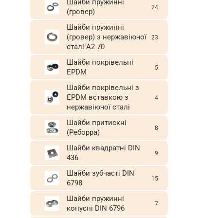
Шайби пружинні
24
(гровер)
Шайби пружинні
(гровер) з нержавіючої
23
сталі A2-70
Шайби покрівельні
5
EPDM
Шайби покрівельні з
EPDM вставкою з
4
нержавіючої сталі
Шайби притискні
8
(Реборра)
Шайби квадратні DIN
9
436
Шайби зубчасті DIN
15
6798
Шайби пружинні
7
конусні DIN 6796