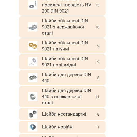
посилені твердість HV
15
200 DIN 9021
Шайби збільшені DIN
9021 з нержавіючої
16
сталі
Шайби збільшені DIN
9
9021 латунні
Шайби збільшені DIN
9
9021 поліамідні
Шайби для дерева DIN
8
440
Шайби для дерева DIN
440 з нержавіючої
11
сталі
Шайби нестандартні
8
Шайби норійні
1