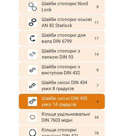
Шайби стопорні Nord
8
Lock
Шайби стопорні осьові
17
AN 82 Starlock
Шайби стопорні для
17
вала DIN 6799
Шайби стопорні з
14
лапкою DIN 93
Шайби стопорні з
8
виступом DIN 432
Шайби скісні DIN 434
7
ухил 8 градусів
Шайби скісні DIN 435
4
ухил 14 градусів
Кільця ущільнювальні
34
DIN 7603 мідні
Кільця стопорні
78
зовнішні DIN 471