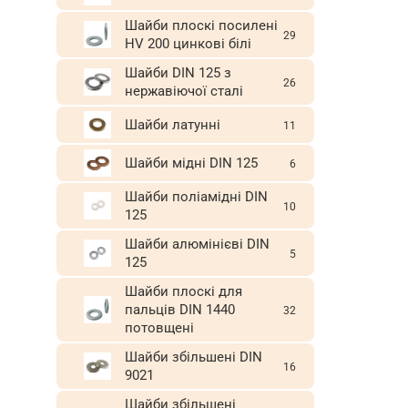
Шайби плоскі посилені
29
HV 200 цинкові білі
Шайби DIN 125 з
26
нержавіючої сталі
Шайби латунні
11
Шайби мідні DIN 125
6
Шайби поліамідні DIN
10
125
Шайби алюмінієві DIN
5
125
Шайби плоскі для
пальців DIN 1440
32
потовщені
Шайби збільшені DIN
16
9021
Шайби збільшені