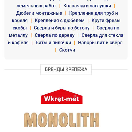
земельных работ
|
Колпачки и заглушки
|
Дюбели монтажные
|
Крепления для труб и
кабеля
|
Крепления с дюбелем
|
Круги фрезы
скобы
|
Сверла и буры по бетону
|
Сверла по
металлу
|
Сверла по дереву
|
Сверла для стекла
и кафеля
|
Биты и пилочки
|
Наборы бит и сверл
|
Скотчи
БРЕНДЫ КРЕПЕЖА