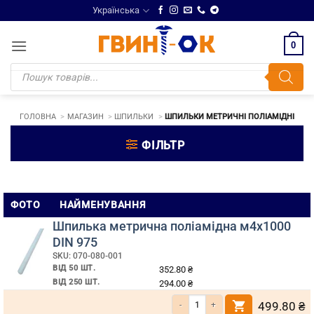
Skip
Українська
to
content
0
Products
search
ГОЛОВНА
МАГАЗИН
ШПИЛЬКИ
ШПИЛЬКИ МЕТРИЧНІ ПОЛІАМІДНІ
ФІЛЬТР
Шпильки
ФОТО
НАЙМЕНУВАННЯ
метричні
Шпилька метрична поліамідна м4х1000
поліамідні
DIN 975
SKU: 070-080-001
ВІД 50 ШТ.
352.80
₴
ВІД 250 ШТ.
294.00
₴
Кількість Шпилька метрична поліамідн
499.80
₴