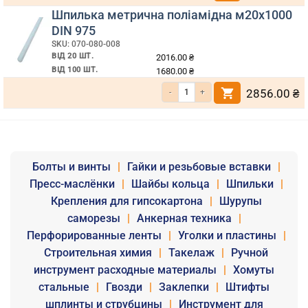
Шпилька метрична поліамідна м20х1000
DIN 975
SKU: 070-080-008
ВІД 20 ШТ.
2016.00
₴
ВІД 100 ШТ.
1680.00
₴
Кількість Шпилька метрична поліамідна 
2856.00
₴
Болты и винты
|
Гайки и резьбовые вставки
|
Пресс-маслёнки
|
Шайбы кольца
|
Шпильки
|
Крепления для гипсокартона
|
Шурупы
саморезы
|
Анкерная техника
|
Перфорированные ленты
|
Уголки и пластины
|
Строительная химия
|
Такелаж
|
Ручной
инструмент расходные материалы
|
Хомуты
стальные
|
Гвозди
|
Заклепки
|
Штифты
шплинты и струбцины
|
Инструмент для