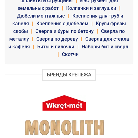
шплинты и струбцины
|
Инструмент для
земельных работ
|
Колпачки и заглушки
|
Дюбели монтажные
|
Крепления для труб и
кабеля
|
Крепления с дюбелем
|
Круги фрезы
скобы
|
Сверла и буры по бетону
|
Сверла по
металлу
|
Сверла по дереву
|
Сверла для стекла
и кафеля
|
Биты и пилочки
|
Наборы бит и сверл
|
Скотчи
БРЕНДЫ КРЕПЕЖА