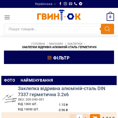
Skip
Українська
to
content
0
Products
search
ГОЛОВНА
МАГАЗИН
ЗАКЛЕПКИ
ЗАКЛЕПКИ ВІДРИВНІ АЛЮМІНІЙ-СТАЛЬ ГЕРМЕТИЧНІ
ФІЛЬТР
Заклепки
ФОТО
НАЙМЕНУВАННЯ
відривні
Заклепка відривна алюміній-сталь DIN
алюміній-
7337 герметична 3.2х6
SKU: 200-040-001
сталь
ВІД 1000 ШТ.
1.15
₴
герметичні
ВІД 10000 ШТ.
0.96
₴
Кількість Заклепка відривна алюмі