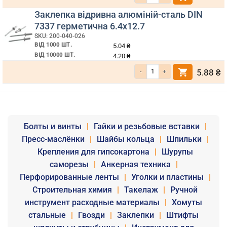
Заклепка відривна алюміній-сталь DIN
7337 герметична 6.4х12.7
SKU: 200-040-026
ВІД 1000 ШТ.
5.04
₴
ВІД 10000 ШТ.
4.20
₴
Кількість Заклепка відривна алюмі
5.88
₴
Болты и винты
|
Гайки и резьбовые вставки
|
Пресс-маслёнки
|
Шайбы кольца
|
Шпильки
|
Крепления для гипсокартона
|
Шурупы
саморезы
|
Анкерная техника
|
Перфорированные ленты
|
Уголки и пластины
|
Строительная химия
|
Такелаж
|
Ручной
инструмент расходные материалы
|
Хомуты
стальные
|
Гвозди
|
Заклепки
|
Штифты