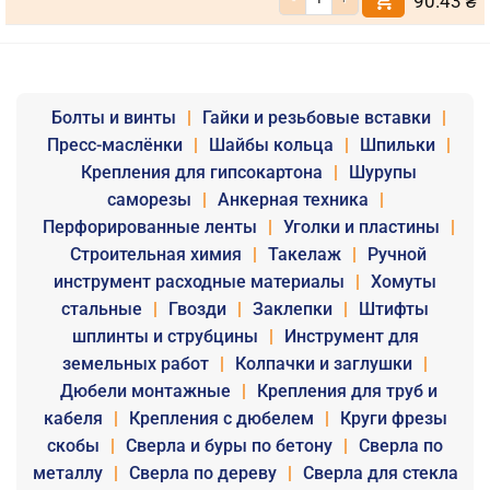
90.43
₴
Болты и винты
|
Гайки и резьбовые вставки
|
Пресс-маслёнки
|
Шайбы кольца
|
Шпильки
|
Крепления для гипсокартона
|
Шурупы
саморезы
|
Анкерная техника
|
Перфорированные ленты
|
Уголки и пластины
|
Строительная химия
|
Такелаж
|
Ручной
инструмент расходные материалы
|
Хомуты
стальные
|
Гвозди
|
Заклепки
|
Штифты
шплинты и струбцины
|
Инструмент для
земельных работ
|
Колпачки и заглушки
|
Дюбели монтажные
|
Крепления для труб и
кабеля
|
Крепления с дюбелем
|
Круги фрезы
скобы
|
Сверла и буры по бетону
|
Сверла по
металлу
|
Сверла по дереву
|
Сверла для стекла