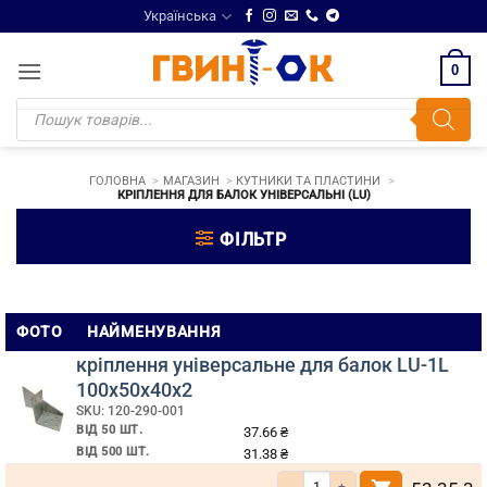
Skip
Українська
to
content
0
Products
search
ГОЛОВНА
МАГАЗИН
КУТНИКИ ТА ПЛАСТИНИ
КРІПЛЕННЯ ДЛЯ БАЛОК УНІВЕРСАЛЬНІ (LU)
ФІЛЬТР
Кріплення
ФОТО
НАЙМЕНУВАННЯ
для
кріплення універсальне для балок LU-1L
балок
100х50х40х2
SKU: 120-290-001
універсальні
ВІД 50 ШТ.
37.66
₴
(LU)
ВІД 500 ШТ.
31.38
₴
Кількість кріплення універсальне дл