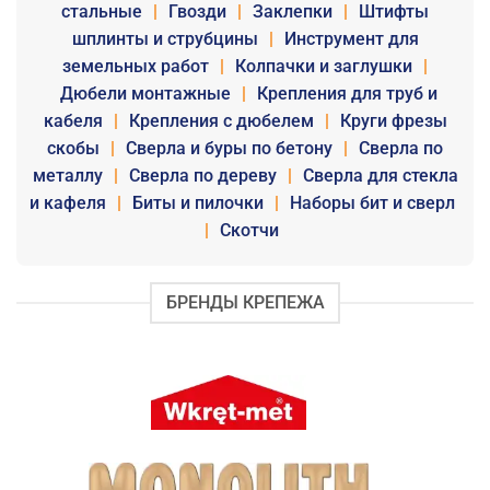
стальные
|
Гвозди
|
Заклепки
|
Штифты
шплинты и струбцины
|
Инструмент для
земельных работ
|
Колпачки и заглушки
|
Дюбели монтажные
|
Крепления для труб и
кабеля
|
Крепления с дюбелем
|
Круги фрезы
скобы
|
Сверла и буры по бетону
|
Сверла по
металлу
|
Сверла по дереву
|
Сверла для стекла
и кафеля
|
Биты и пилочки
|
Наборы бит и сверл
|
Скотчи
БРЕНДЫ КРЕПЕЖА