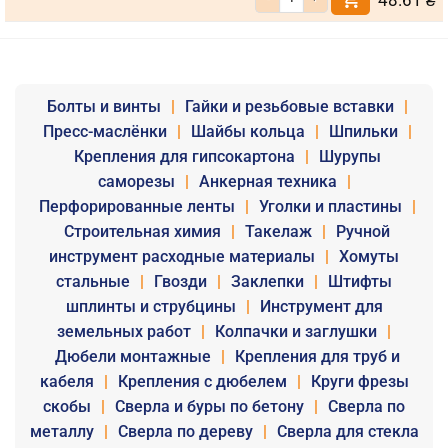
48.61
₴
Болты и винты
|
Гайки и резьбовые вставки
|
Пресс-маслёнки
|
Шайбы кольца
|
Шпильки
|
Крепления для гипсокартона
|
Шурупы
саморезы
|
Анкерная техника
|
Перфорированные ленты
|
Уголки и пластины
|
Строительная химия
|
Такелаж
|
Ручной
инструмент расходные материалы
|
Хомуты
стальные
|
Гвозди
|
Заклепки
|
Штифты
шплинты и струбцины
|
Инструмент для
земельных работ
|
Колпачки и заглушки
|
Дюбели монтажные
|
Крепления для труб и
кабеля
|
Крепления с дюбелем
|
Круги фрезы
скобы
|
Сверла и буры по бетону
|
Сверла по
металлу
|
Сверла по дереву
|
Сверла для стекла