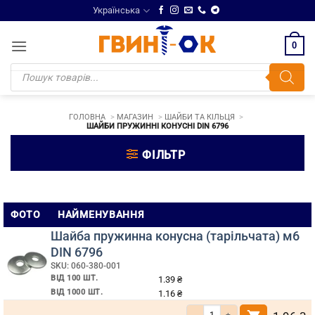
Skip
Українська
to
content
0
Products
search
ГОЛОВНА
МАГАЗИН
ШАЙБИ ТА КІЛЬЦЯ
ШАЙБИ ПРУЖИННІ КОНУСНІ DIN 6796
ФІЛЬТР
Шайби
ФОТО
НАЙМЕНУВАННЯ
пружинні
Шайба пружинна конусна (тарільчата) м6
конусні
DIN 6796
SKU: 060-380-001
DIN
ВІД 100 ШТ.
1.39
₴
6796
ВІД 1000 ШТ.
1.16
₴
Кількість Шайба пружинна конусна 