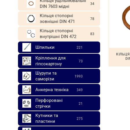
Кільця ущільнювальні
34
DIN 7603 мідні
Кільця стопорні
78
зовнішні DIN 471
Кільця стопорні
83
внутрішні DIN 472
Шпильки
221
КІЛЬЦ
Кріплення для
DI
73
гіпсокартону
Шурупи та
1993
саморізи
Анкерна техніка
349
Перфоровані
21
стрічки
Кутники та
275
пластини