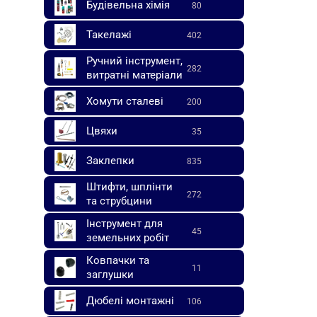
Будівельна хімія
80
Такелажі
402
Ручний інструмент,
282
витратні матеріали
Хомути сталеві
200
Цвяхи
35
Заклепки
835
Штифти, шплінти
272
та струбцини
Інструмент для
45
земельних робіт
Ковпачки та
11
заглушки
Дюбелі монтажні
106