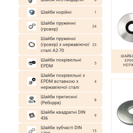
8
Шайби норійні
1
Шайби пружинні
24
(гровер)
Шайби пружинні
(гровер) з нержавіючої
23
сталі A2-70
ШАЙБИ
Шайби покрівельні
EPD
5
НЕРЖ
EPDM
Шайби покрівельні з
EPDM вставкою з
4
нержавіючої сталі
Шайби притискні
8
(Реборра)
Шайби квадратні DIN
9
436
Шайби зубчасті DIN
15