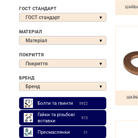
ШАЙБИ
ГОСТ СТАНДАРТ
ГОСТ стандарт
МАТЕРІАЛ
Матеріал
ПОКРИТТЯ
Покриття
БРЕНД
Бренд
ШАЙБИ
Болти та гвинти
5922
Гайки та різьбові
973
вставки
Пресмаслянки
31