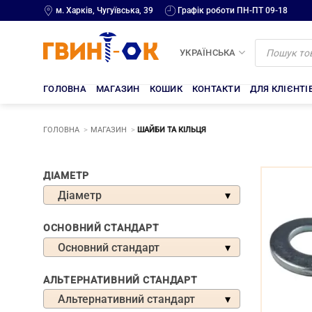
Skip
м. Харків, Чугуївська, 39
Графік роботи ПН-ПТ 09-18
to
content
Products
search
УКРАЇНСЬКА
ГОЛОВНА
МАГАЗИН
КОШИК
КОНТАКТИ
ДЛЯ КЛІЄНТІ
ГОЛОВНА
МАГАЗИН
ШАЙБИ ТА КІЛЬЦЯ
Шайб
ДІАМЕТР
Діаметр
та
кільц
ОСНОВНИЙ СТАНДАРТ
Основний стандарт
АЛЬТЕРНАТИВНИЙ СТАНДАРТ
Альтернативний стандарт