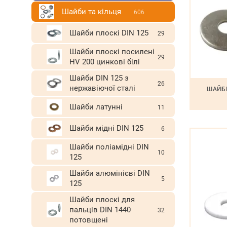
Шайби та кільця
606
Шайби плоскі DIN 125
29
Шайби плоскі посилені
29
HV 200 цинкові білі
Шайби DIN 125 з
26
нержавіючої сталі
ШАЙБИ
Шайби латунні
11
Шайби мідні DIN 125
6
Шайби поліамідні DIN
10
125
Шайби алюмінієві DIN
5
125
Шайби плоскі для
пальців DIN 1440
32
потовщені