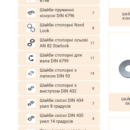
6798
Шайби пружинні
7
ШАЙ
конусні DIN 6796
КОН
Шайби стопорні Nord
8
Lock
Шайби стопорні осьові
17
AN 82 Starlock
Шайби стопорні для
17
вала DIN 6799
Шайби стопорні з
14
лапкою DIN 93
Шайби стопорні з
8
виступом DIN 432
ШАЙ
Шайби скісні DIN 434
ЛА
7
ухил 8 градусів
Шайби скісні DIN 435
4
ухил 14 градусів