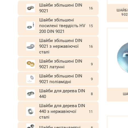
Шайби збільшені DIN
16
ШАЙБИ
9021
902
Шайби збільшені
посилені твердість HV
15
200 DIN 9021
Шайби збільшені DIN
9021 з нержавіючої
16
сталі
Шайби збільшені DIN
9
9021 латунні
Шайби збільшені DIN
9
9021 поліамідні
Шайби для дерева DIN
ША
8
440
Шайби для дерева DIN
440 з нержавіючої
11
сталі
Шайби нестандартні