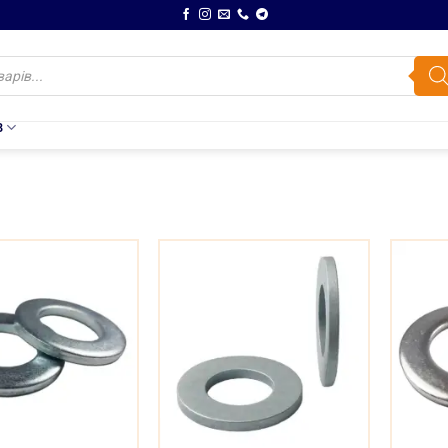
В
и
я