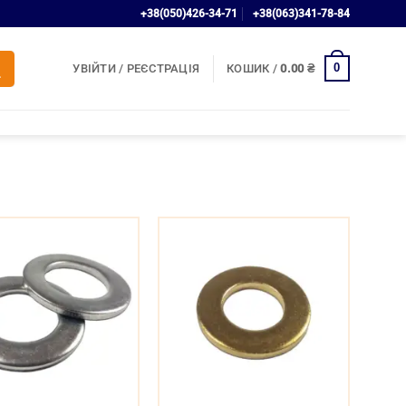
+38(050)426-34-71
+38(063)341-78-84
0
УВІЙТИ / РЕЄСТРАЦІЯ
КОШИК /
0.00
₴