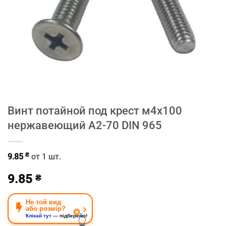
Винт потайной под крест м4х100
нержавеющий A2-70 DIN 965
₴
9.85
от 1 шт.
9.85
₴
Не той вид
›
або розмір?
👆
Клікай тут —
підберемо!