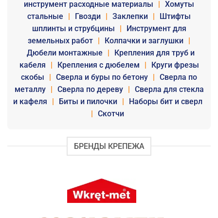
инструмент расходные материалы
|
Хомуты
стальные
|
Гвозди
|
Заклепки
|
Штифты
шплинты и струбцины
|
Инструмент для
земельных работ
|
Колпачки и заглушки
|
Дюбели монтажные
|
Крепления для труб и
кабеля
|
Крепления с дюбелем
|
Круги фрезы
скобы
|
Сверла и буры по бетону
|
Сверла по
металлу
|
Сверла по дереву
|
Сверла для стекла
и кафеля
|
Биты и пилочки
|
Наборы бит и сверл
|
Скотчи
БРЕНДЫ КРЕПЕЖА