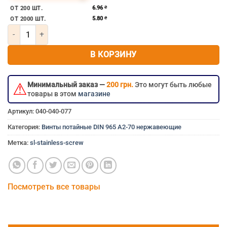
нержавеющий болт 4мм 4×100 мм 4×100 4х100 4*100 м
6.96
₴
ОТ 200 ШТ.
5.80
₴
ОТ 2000 ШТ.
Количество товара Винт потайной под крест м4х100 нержавеющ
В КОРЗИНУ
⚠
Минимальный заказ —
200 грн.
Это могут быть любые
товары в этом
магазине
Артикул:
040-040-077
Категория:
Винты потайные DIN 965 A2-70 нержавеющие
Метка:
sl-stainless-screw
Посмотреть все товары