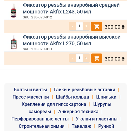
Фиксатор резьбы анаэробный средней
мощности Akfix L243, 50 мл
SKU: 230-070-012
Количество товара Фиксатор резьбы ана
300.00
₴
Фиксатор резьбы анаэробный высокой
мощности Akfix L270, 50 мл
SKU: 230-070-013
Количество товара Фиксатор резьбы ана
300.00
₴
Болты и винты
|
Гайки и резьбовые вставки
|
Пресс-маслёнки
|
Шайбы кольца
|
Шпильки
|
Крепления для гипсокартона
|
Шурупы
саморезы
|
Анкерная техника
|
Перфорированные ленты
|
Уголки и пластины
|
Строительная химия
|
Такелаж
|
Ручной