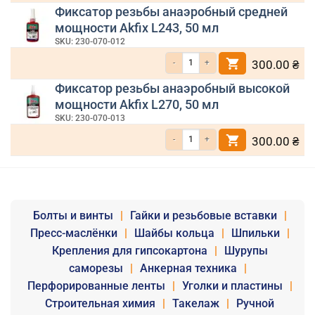
Фиксатор резьбы анаэробный средней
мощности Akfix L243, 50 мл
SKU: 230-070-012
Количество товара Фиксатор резьбы ана
300.00
₴
Фиксатор резьбы анаэробный высокой
мощности Akfix L270, 50 мл
SKU: 230-070-013
Количество товара Фиксатор резьбы ана
300.00
₴
Болты и винты
|
Гайки и резьбовые вставки
|
Пресс-маслёнки
|
Шайбы кольца
|
Шпильки
|
Крепления для гипсокартона
|
Шурупы
саморезы
|
Анкерная техника
|
Перфорированные ленты
|
Уголки и пластины
|
Строительная химия
|
Такелаж
|
Ручной