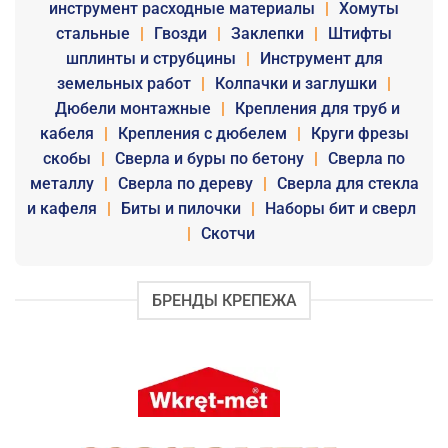
инструмент расходные материалы
|
Хомуты
стальные
|
Гвозди
|
Заклепки
|
Штифты
шплинты и струбцины
|
Инструмент для
земельных работ
|
Колпачки и заглушки
|
Дюбели монтажные
|
Крепления для труб и
кабеля
|
Крепления с дюбелем
|
Круги фрезы
скобы
|
Сверла и буры по бетону
|
Сверла по
металлу
|
Сверла по дереву
|
Сверла для стекла
и кафеля
|
Биты и пилочки
|
Наборы бит и сверл
|
Скотчи
БРЕНДЫ КРЕПЕЖА