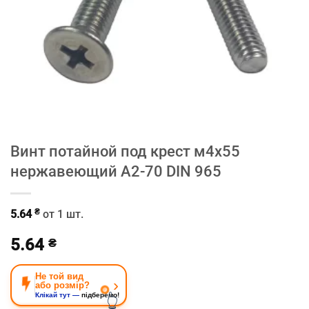
Винт потайной под крест м4х55
нержавеющий A2-70 DIN 965
₴
5.64
от 1 шт.
5.64
₴
Не той вид
›
або розмір?
👆
Клікай тут —
підберемо!