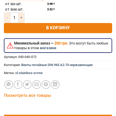
нержавеющий болт 4мм 4×55 мм 4×55 4х55 4*55 м4×55
3.98
₴
ОТ 500 ШТ.
3.32
₴
ОТ 5000 ШТ.
Количество товара Винт потайной под крест м4х55 нержавеющи
В КОРЗИНУ
⚠
Минимальный заказ —
200 грн.
Это могут быть любые
товары в этом
магазине
Артикул:
040-040-072
Категория:
Винты потайные DIN 965 A2-70 нержавеющие
Метка:
sl-stainless-screw
Посмотреть все товары