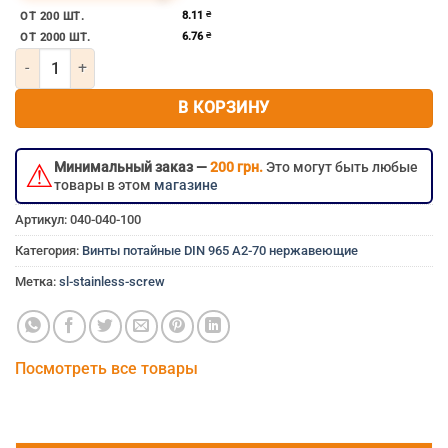
нержавеющий болт 5мм 5×80 мм 5×80 5х80 5*80 м5×80
8.11
₴
ОТ 200 ШТ.
6.76
₴
ОТ 2000 ШТ.
Количество товара Винт потайной под крест м5х80 нержавеющи
В КОРЗИНУ
⚠
Минимальный заказ —
200 грн.
Это могут быть любые
товары в этом
магазине
Артикул:
040-040-100
Категория:
Винты потайные DIN 965 A2-70 нержавеющие
Метка:
sl-stainless-screw
Посмотреть все товары