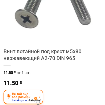
Винт потайной под крест м5х80
нержавеющий A2-70 DIN 965
₴
11.50
от 1 шт.
11.50
₴
Не той вид
›
або розмір?
👆
Клікай тут —
підберемо!