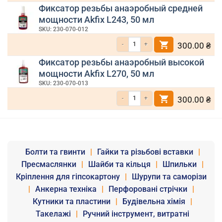
Фиксатор резьбы анаэробный средней
мощности Akfix L243, 50 мл
SKU: 230-070-012
Количество товара Фиксатор резьбы ана
300.00
₴
Фиксатор резьбы анаэробный высокой
мощности Akfix L270, 50 мл
SKU: 230-070-013
Количество товара Фиксатор резьбы ана
300.00
₴
Болти та гвинти
|
Гайки та різьбові вставки
|
Пресмаслянки
|
Шайби та кільця
|
Шпильки
|
Кріплення для гіпсокартону
|
Шурупи та саморізи
|
Анкерна техніка
|
Перфоровані стрічки
|
Кутники та пластини
|
Будівельна хімія
|
Такелажі
|
Ручний інструмент, витратні