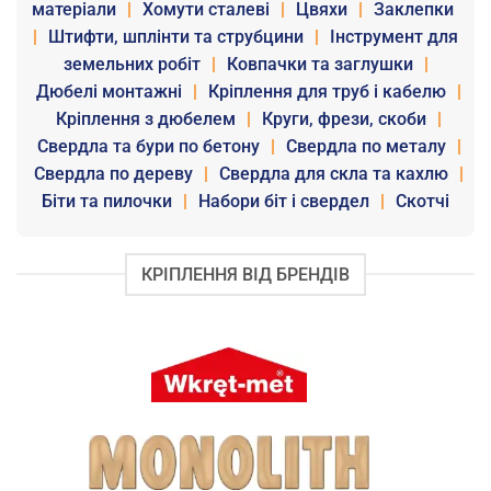
матеріали
|
Хомути сталеві
|
Цвяхи
|
Заклепки
|
Штифти, шплінти та струбцини
|
Інструмент для
земельних робіт
|
Ковпачки та заглушки
|
Дюбелі монтажні
|
Кріплення для труб і кабелю
|
Кріплення з дюбелем
|
Круги, фрези, скоби
|
Свердла та бури по бетону
|
Свердла по металу
|
Свердла по дереву
|
Свердла для скла та кахлю
|
Біти та пилочки
|
Набори біт і свердел
|
Скотчі
КРІПЛЕННЯ ВІД БРЕНДІВ