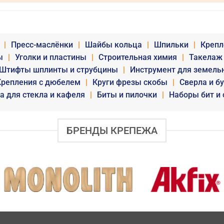
|
Пресс-маслёнки
|
Шайбы кольца
|
Шпильки
|
Крепл
ы
|
Уголки и пластины
|
Строительная химия
|
Такелаж
Штифты шплинты и струбцины
|
Инструмент для земель
Крепления с дюбелем
|
Круги фрезы скобы
|
Сверла и б
а для стекла и кафеля
|
Биты и пилочки
|
Наборы бит и 
БРЕНДЫ КРЕПЕЖА