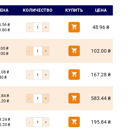
ЦЕНА
КОЛИЧЕСТВО
КУПИТЬ
ЦЕНА
4.56
₴
Количество товара Бита РН2 25мм под крест (Milwaukee)
48.96
₴
8.80
₴
.00
₴
Количество товара Бита РН2 50мм под крест (Milwaukee)
102.00
₴
.00
₴
.08
₴
Количество товара Бита РН2 90мм под крест (Milwaukee)
167.28
₴
40
₴
.84
₴
Количество товара Бита РН2 150мм под крест (Milwaukee)
583.44
₴
.20
₴
8.24
₴
Количество товара Бита крестообразная PH2 250мм титан
195.84
₴
5.20
₴