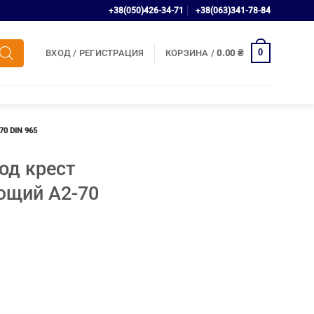
+38(050)426-34-71
+38(063)341-78-84
0
ВХОД / РЕГИСТРАЦИЯ
КОРЗИНА /
0.00
₴
0 DIN 965
од крест
ющий A2-70