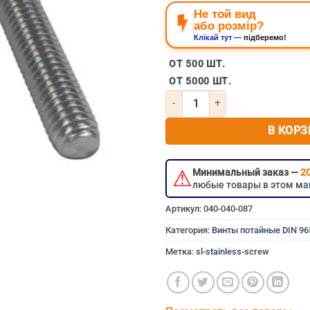
Не той вид
або розмір?
Клікай тут —
підберемо!
нержавеющий болт 5мм 5×
ОТ 500 ШТ.
ОТ 5000 ШТ.
Количество товара Винт потай
В КОРЗ
⚠
Минимальный заказ —
20
любые товары в этом
ма
Артикул:
040-040-087
Категория:
Винты потайные DIN 9
Метка:
sl-stainless-screw