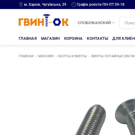
Skip
м. Харків, Чугуївська, 39
Графік роботи ПН-ПТ 09-18
to
content
Поиск
товаров
СЛОБОЖАНСКИЙ
ГЛАВНАЯ
МАГАЗИН
КОРЗИНА
КОНТАКТЫ
ДЛЯ КЛИЕ
ГЛАВНАЯ
МАГАЗИН
БОЛТЫ И ВИНТЫ
ВИНТЫ ПОТАЙНЫЕ DIN 96