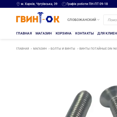
Skip
м. Харків, Чугуївська, 39
Графік роботи ПН-ПТ 09-18
to
content
Поиск
товаров
СЛОБОЖАНСКИЙ
ГЛАВНАЯ
МАГАЗИН
КОРЗИНА
КОНТАКТЫ
ДЛЯ КЛИЕ
ГЛАВНАЯ
МАГАЗИН
БОЛТЫ И ВИНТЫ
ВИНТЫ ПОТАЙНЫЕ DIN 96