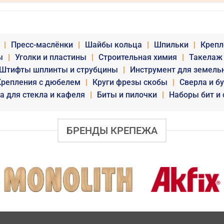
|
Пресс-маслёнки
|
Шайбы кольца
|
Шпильки
|
Крепл
ы
|
Уголки и пластины
|
Строительная химия
|
Такелаж
Штифты шплинты и струбцины
|
Инструмент для земель
Крепления с дюбелем
|
Круги фрезы скобы
|
Сверла и б
а для стекла и кафеля
|
Биты и пилочки
|
Наборы бит и 
БРЕНДЫ КРЕПЕЖА