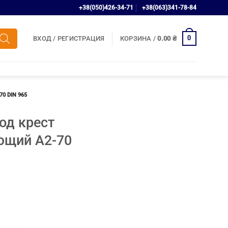
+38(050)426-34-71
+38(063)341-78-84
0
ВХОД / РЕГИСТРАЦИЯ
КОРЗИНА /
0.00
₴
0 DIN 965
од крест
ющий A2-70