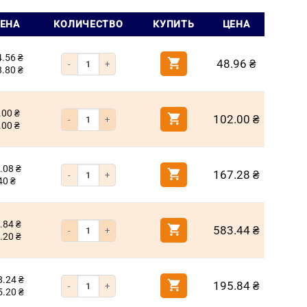
ЦЕНА
КОЛИЧЕСТВО
КУПИТЬ
ЦЕНА
4.56
₴
Количество товара Бита РН2 25мм под крест (Milwaukee)
48.96
₴
8.80
₴
.00
₴
Количество товара Бита РН2 50мм под крест (Milwaukee)
102.00
₴
.00
₴
.08
₴
Количество товара Бита РН2 90мм под крест (Milwaukee)
167.28
₴
40
₴
.84
₴
Количество товара Бита РН2 150мм под крест (Milwaukee)
583.44
₴
.20
₴
8.24
₴
Количество товара Бита крестообразная PH2 250мм титан
195.84
₴
5.20
₴