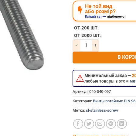
Не той вид
або розмір?
Клікай тут —
підберемо!
нержавеющий болт 5мм 5×
ОТ 200 ШТ.
ОТ 2000 ШТ.
Количество товара Винт потай
В КОРЗ
⚠
Минимальный заказ —
20
любые товары в этом
ма
Артикул:
040-040-097
Категория:
Винты потайные DIN 9
Метка:
sl-stainless-screw