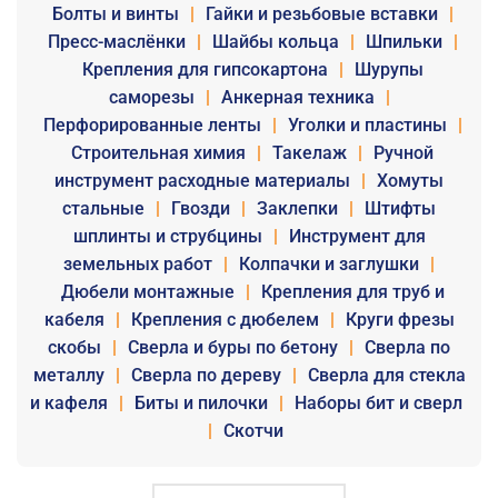
Болты и винты
|
Гайки и резьбовые вставки
|
Пресс-маслёнки
|
Шайбы кольца
|
Шпильки
|
Крепления для гипсокартона
|
Шурупы
саморезы
|
Анкерная техника
|
Перфорированные ленты
|
Уголки и пластины
|
Строительная химия
|
Такелаж
|
Ручной
инструмент расходные материалы
|
Хомуты
стальные
|
Гвозди
|
Заклепки
|
Штифты
шплинты и струбцины
|
Инструмент для
земельных работ
|
Колпачки и заглушки
|
Дюбели монтажные
|
Крепления для труб и
кабеля
|
Крепления с дюбелем
|
Круги фрезы
скобы
|
Сверла и буры по бетону
|
Сверла по
металлу
|
Сверла по дереву
|
Сверла для стекла
и кафеля
|
Биты и пилочки
|
Наборы бит и сверл
|
Скотчи