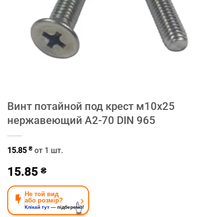
Винт потайной под крест м10х25
нержавеющий A2-70 DIN 965
₴
15.85
от 1 шт.
15.85
₴
Не той вид
›
або розмір?
👆
Клікай тут —
підберемо!