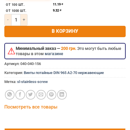
нержавеющий болт 10мм 10×25 мм 10×25 10х25 10*25 
11.19
₴
ОТ 100 ШТ.
9.32
₴
ОТ 1000 ШТ.
Количество товара Винт потайной под крест м10х25 нержавеющ
В КОРЗИНУ
⚠
Минимальный заказ —
200 грн.
Это могут быть любые
товары в этом
магазине
Артикул:
040-040-156
Категория:
Винты потайные DIN 965 A2-70 нержавеющие
Метка:
sl-stainless-screw
Посмотреть все товары