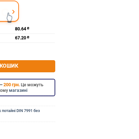
›
👆
80.64
₴
67.20
₴
шестигранник без покриття DIN 7991 м14х70
 КОШИК
 —
200 грн.
Це можуть
цьому
магазині
 потайні DIN 7991 без