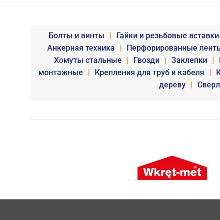
Болты и винты
|
Гайки и резьбовые вставки
Анкерная техника
|
Перфорированные лент
Хомуты стальные
|
Гвозди
|
Заклепки
|
монтажные
|
Крепления для труб и кабеля
|
дереву
|
Сверл