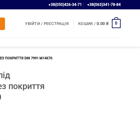
+38(050)426-34-71
+38(063)341-78-84
0
УВІЙТИ / РЕЄСТРАЦІЯ
КОШИК /
0.00
₴
З ПОКРИТТЯ DIN 7991 М14Х70
під
ез покриття
0