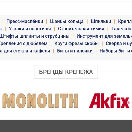
|
Пресс-маслёнки
|
Шайбы кольца
|
Шпильки
|
Крепл
ы
|
Уголки и пластины
|
Строительная химия
|
Такелаж
Штифты шплинты и струбцины
|
Инструмент для земель
Крепления с дюбелем
|
Круги фрезы скобы
|
Сверла и б
а для стекла и кафеля
|
Биты и пилочки
|
Наборы бит и 
БРЕНДЫ КРЕПЕЖА