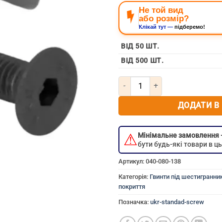
Не той вид
або розмір?
Клікай тут —
підберемо!
ВІД 50 ШТ.
ВІД 500 ШТ.
Кількість Гвинт потайний під 
ДОДАТИ В
⚠
Мінімальне замовлення
бути будь-які товари в 
Артикул:
040-080-138
Категорія:
Гвинти під шестигранник
покриття
Позначка:
ukr-standad-screw