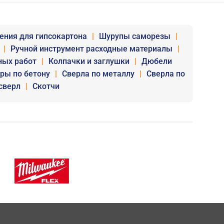
ения для гипсокартона
|
Шурупы саморезы
|
|
Ручной инструмент расходные материалы
|
ных работ
|
Колпачки и заглушки
|
Дюбели
уры по бетону
|
Сверла по металлу
|
Сверла по
сверл
|
Скотчи