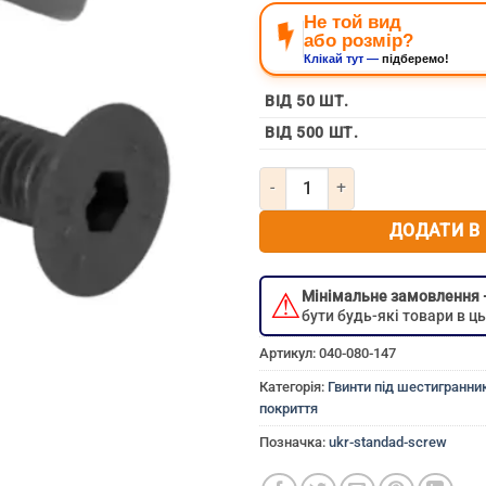
Не той вид
або розмір?
Клікай тут —
підберемо!
ВІД 50 ШТ.
ВІД 500 ШТ.
Кількість Гвинт потайний під 
ДОДАТИ В
⚠
Мінімальне замовлення
бути будь-які товари в 
Артикул:
040-080-147
Категорія:
Гвинти під шестигранник
покриття
Позначка:
ukr-standad-screw