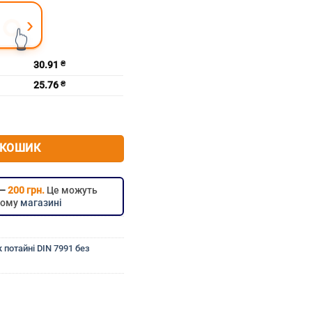
›
👆
30.91
₴
25.76
₴
шестигранник без покриття DIN 7991 м16х45
 КОШИК
 —
200 грн.
Це можуть
цьому
магазині
 потайні DIN 7991 без