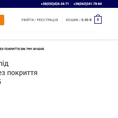
+38(050)426-34-71
+38(063)341-78-84
0
УВІЙТИ / РЕЄСТРАЦІЯ
КОШИК /
0.00
₴
З ПОКРИТТЯ DIN 7991 М16Х45
під
ез покриття
5