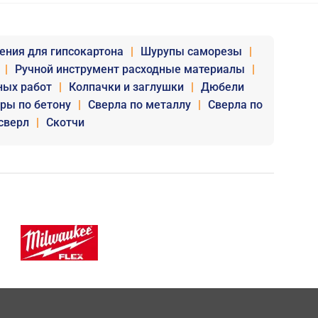
ения для гипсокартона
|
Шурупы саморезы
|
|
Ручной инструмент расходные материалы
|
ных работ
|
Колпачки и заглушки
|
Дюбели
уры по бетону
|
Сверла по металлу
|
Сверла по
сверл
|
Скотчи