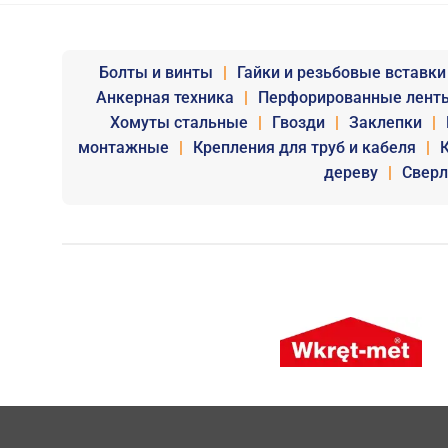
Болты и винты
|
Гайки и резьбовые вставки
Анкерная техника
|
Перфорированные лент
Хомуты стальные
|
Гвозди
|
Заклепки
|
монтажные
|
Крепления для труб и кабеля
|
дереву
|
Сверл