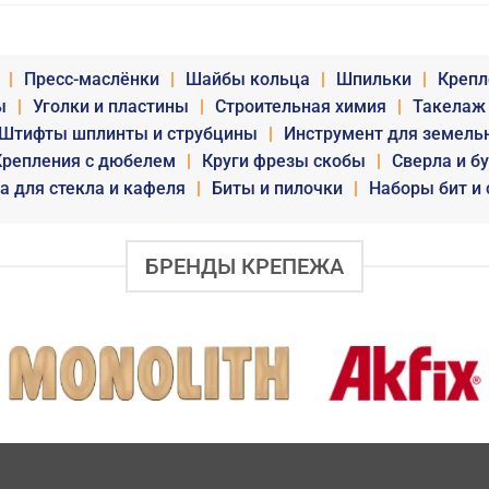
|
Пресс-маслёнки
|
Шайбы кольца
|
Шпильки
|
Крепл
ы
|
Уголки и пластины
|
Строительная химия
|
Такелаж
Штифты шплинты и струбцины
|
Инструмент для земель
Крепления с дюбелем
|
Круги фрезы скобы
|
Сверла и б
а для стекла и кафеля
|
Биты и пилочки
|
Наборы бит и 
БРЕНДЫ КРЕПЕЖА