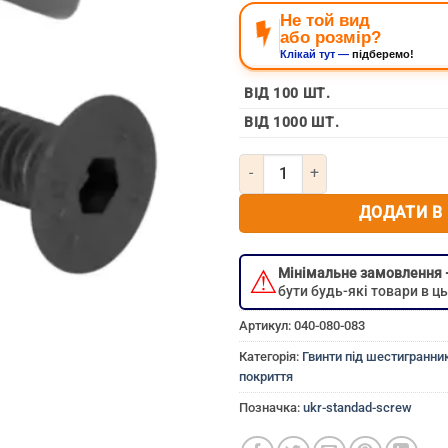
Не той вид
або розмір?
Клікай тут —
підберемо!
ВІД 100 ШТ.
ВІД 1000 ШТ.
Кількість Гвинт потайний під 
ДОДАТИ В
⚠
Мінімальне замовлення
бути будь-які товари в 
Артикул:
040-080-083
Категорія:
Гвинти під шестигранник
покриття
Позначка:
ukr-standad-screw