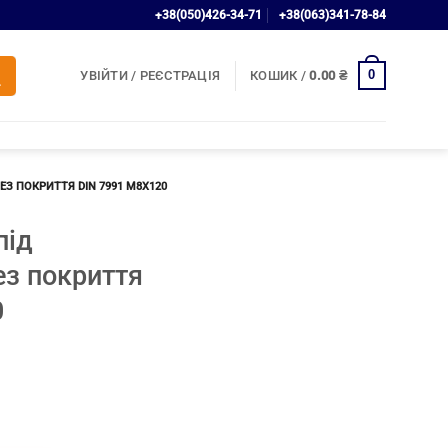
+38(050)426-34-71
+38(063)341-78-84
0
УВІЙТИ / РЕЄСТРАЦІЯ
КОШИК /
0.00
₴
З ПОКРИТТЯ DIN 7991 М8Х120
під
ез покриття
0