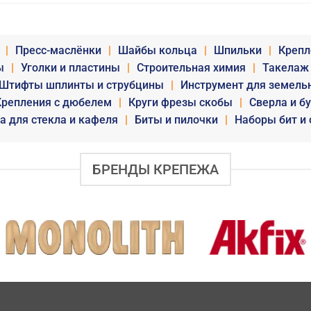
|
Пресс-маслёнки
|
Шайбы кольца
|
Шпильки
|
Крепл
ы
|
Уголки и пластины
|
Строительная химия
|
Такелаж
Штифты шплинты и струбцины
|
Инструмент для земель
Крепления с дюбелем
|
Круги фрезы скобы
|
Сверла и б
а для стекла и кафеля
|
Биты и пилочки
|
Наборы бит и 
БРЕНДЫ КРЕПЕЖА