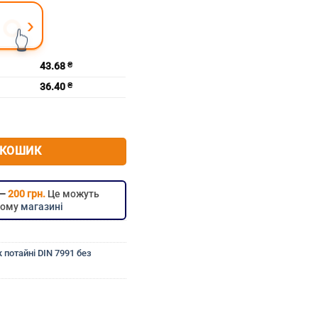
›
👆
43.68
₴
36.40
₴
шестигранник без покриття DIN 7991 м8х120
 КОШИК
 —
200 грн.
Це можуть
цьому
магазині
 потайні DIN 7991 без