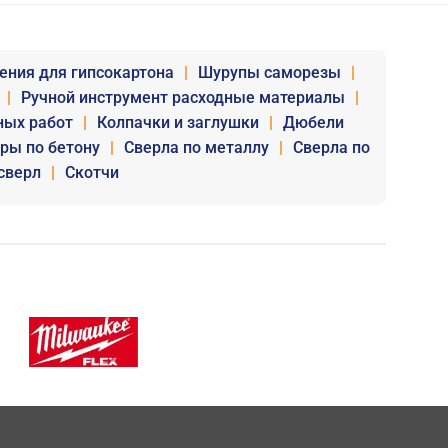
ения для гипсокартона
|
Шурупы саморезы
|
|
Ручной инструмент расходные материалы
|
ных работ
|
Колпачки и заглушки
|
Дюбели
уры по бетону
|
Сверла по металлу
|
Сверла по
сверл
|
Скотчи