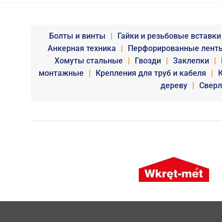
Болты и винты
|
Гайки и резьбовые вставки
Анкерная техника
|
Перфорированные лент
Хомуты стальные
|
Гвозди
|
Заклепки
|
монтажные
|
Крепления для труб и кабеля
|
дереву
|
Сверл