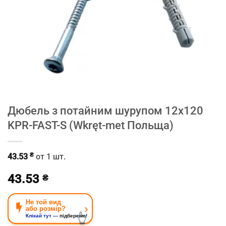
Дюбель з потайним шурупом 12х120
KPR-FAST-S (Wkręt-met Польща)
₴
43.53
от 1 шт.
43.53
₴
Не той вид
›
або розмір?
👆
Клікай тут —
підберемо!