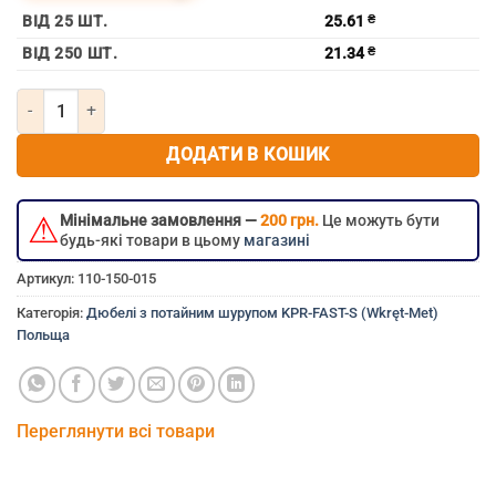
ВІД 25 ШТ.
25.61
₴
ВІД 250 ШТ.
21.34
₴
Кількість Дюбель з потайним шурупом 12х120 KPR-FAST-S (Wkrę
ДОДАТИ В КОШИК
⚠
Мінімальне замовлення —
200 грн.
Це можуть бути
будь-які товари в цьому
магазині
Артикул:
110-150-015
Категорія:
Дюбелі з потайним шурупом KPR-FAST-S (Wkręt-Met)
Польща
Переглянути всі товари