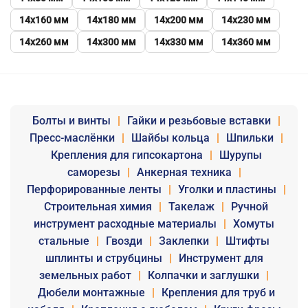
14х160 мм
14х180 мм
14х200 мм
14х230 мм
14х260 мм
14х300 мм
14х330 мм
14х360 мм
Болты и винты
|
Гайки и резьбовые вставки
|
Пресс-маслёнки
|
Шайбы кольца
|
Шпильки
|
Крепления для гипсокартона
|
Шурупы
саморезы
|
Анкерная техника
|
Перфорированные ленты
|
Уголки и пластины
|
Строительная химия
|
Такелаж
|
Ручной
инструмент расходные материалы
|
Хомуты
стальные
|
Гвозди
|
Заклепки
|
Штифты
шплинты и струбцины
|
Инструмент для
земельных работ
|
Колпачки и заглушки
|
Дюбели монтажные
|
Крепления для труб и