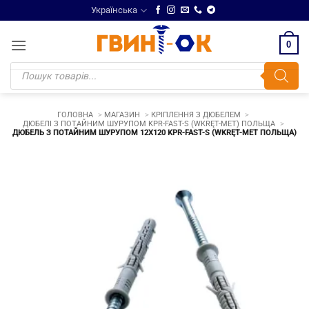
Skip
Українська
to
content
0
Products
search
ГОЛОВНА
МАГАЗИН
КРІПЛЕННЯ З ДЮБЕЛЕМ
ДЮБЕЛІ З ПОТАЙНИМ ШУРУПОМ KPR-FAST-S (WKRĘT-MET) ПОЛЬЩА
ДЮБЕЛЬ З ПОТАЙНИМ ШУРУПОМ 12Х120 KPR-FAST-S (WKRĘT-MET ПОЛЬЩА)