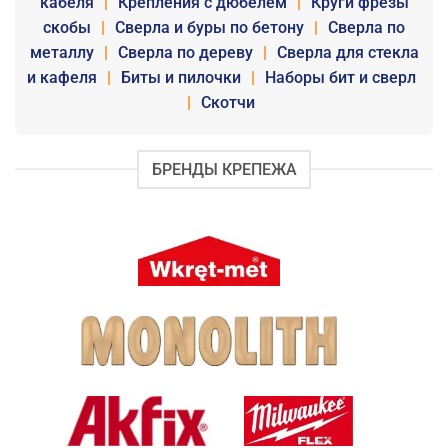
кабеля
|
Крепления с дюбелем
|
Круги фрезы
скобы
|
Сверла и буры по бетону
|
Сверла по
металлу
|
Сверла по дереву
|
Сверла для стекла
и кафеля
|
Биты и пилочки
|
Наборы бит и сверл
|
Скотчи
БРЕНДЫ КРЕПЕЖА