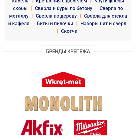
кабеля
|
Крепления с дюбелем
|
Круги фрезы
скобы
|
Сверла и буры по бетону
|
Сверла по
металлу
|
Сверла по дереву
|
Сверла для стекла
и кафеля
|
Биты и пилочки
|
Наборы бит и сверл
|
Скотчи
БРЕНДЫ КРЕПЕЖА