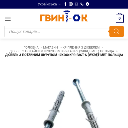
Skip
Українська
to
content
0
Products
search
ГОЛОВНА
МАГАЗИН
КРІПЛЕННЯ З ДЮБЕЛЕМ
ДЮБЕЛІ З ПОТАЙНИМ ШУРУПОМ KPR-FAST-S (WKRĘT-MET) ПОЛЬЩА
ДЮБЕЛЬ З ПОТАЙНИМ ШУРУПОМ 10Х200 KPR-FAST-S (WKRĘT-MET ПОЛЬЩА)