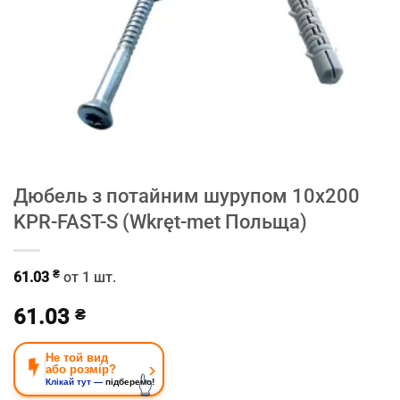
Дюбель з потайним шурупом 10х200
KPR-FAST-S (Wkręt-met Польща)
₴
61.03
от 1 шт.
61.03
₴
Не той вид
›
або розмір?
👆
Клікай тут —
підберемо!