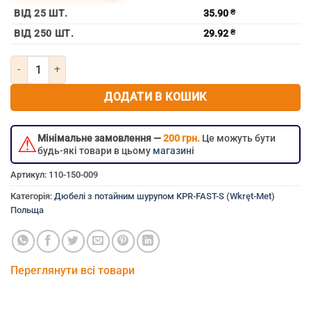
ВІД 25 ШТ.
35.90
₴
ВІД 250 ШТ.
29.92
₴
Кількість Дюбель з потайним шурупом 10х200 KPR-FAST-S (Wkrę
ДОДАТИ В КОШИК
⚠
Мінімальне замовлення —
200 грн.
Це можуть бути
будь-які товари в цьому
магазині
Артикул:
110-150-009
Категорія:
Дюбелі з потайним шурупом KPR-FAST-S (Wkręt-Met)
Польща
Переглянути всі товари