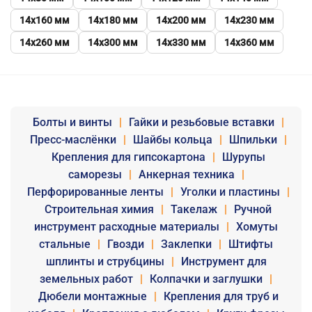
14х160 мм
14х180 мм
14х200 мм
14х230 мм
14х260 мм
14х300 мм
14х330 мм
14х360 мм
Болты и винты
|
Гайки и резьбовые вставки
|
Пресс-маслёнки
|
Шайбы кольца
|
Шпильки
|
Крепления для гипсокартона
|
Шурупы
саморезы
|
Анкерная техника
|
Перфорированные ленты
|
Уголки и пластины
|
Строительная химия
|
Такелаж
|
Ручной
инструмент расходные материалы
|
Хомуты
стальные
|
Гвозди
|
Заклепки
|
Штифты
шплинты и струбцины
|
Инструмент для
земельных работ
|
Колпачки и заглушки
|
Дюбели монтажные
|
Крепления для труб и