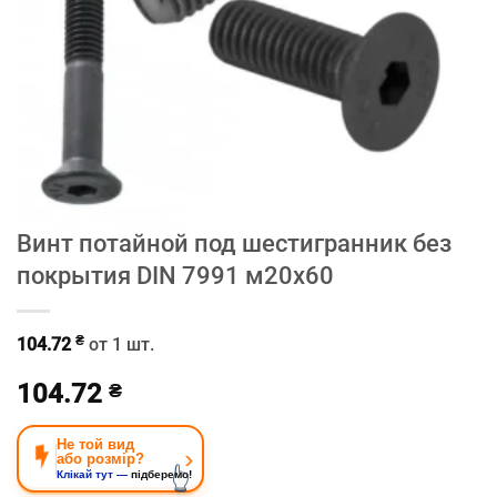
Винт потайной под шестигранник без
покрытия DIN 7991 м20х60
₴
104.72
от 1 шт.
104.72
₴
Не той вид
›
або розмір?
👆
Клікай тут —
підберемо!