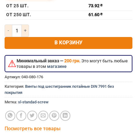
болт потай 20мм 20×60 мм 20×60 20х60 20*60 м20×60 м2
ОТ 25 ШТ.
73.92
₴
ОТ 250 ШТ.
61.60
₴
Количество товара Винт потайной под шестигранник без покрыт
В КОРЗИНУ
⚠
Минимальный заказ —
200 грн.
Это могут быть любые
товары в этом
магазине
Артикул:
040-080-176
Категория:
Винты под шестигранник потайные DIN 7991 без
покрытия
Метка:
sl-standad-screw
Посмотреть все товары