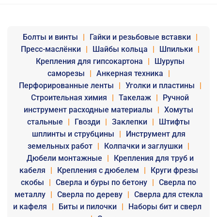
Болты и винты
|
Гайки и резьбовые вставки
|
Пресс-маслёнки
|
Шайбы кольца
|
Шпильки
|
Крепления для гипсокартона
|
Шурупы
саморезы
|
Анкерная техника
|
Перфорированные ленты
|
Уголки и пластины
|
Строительная химия
|
Такелаж
|
Ручной
инструмент расходные материалы
|
Хомуты
стальные
|
Гвозди
|
Заклепки
|
Штифты
шплинты и струбцины
|
Инструмент для
земельных работ
|
Колпачки и заглушки
|
Дюбели монтажные
|
Крепления для труб и
кабеля
|
Крепления с дюбелем
|
Круги фрезы
скобы
|
Сверла и буры по бетону
|
Сверла по
металлу
|
Сверла по дереву
|
Сверла для стекла
и кафеля
|
Биты и пилочки
|
Наборы бит и сверл