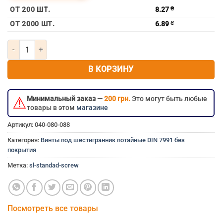
болт потай 10мм 10×14 мм 10×14 10х14 10*14 м10×14 м1
ОТ 200 ШТ.
8.27
₴
ОТ 2000 ШТ.
6.89
₴
Количество товара Винт потайной под шестигранник без покрыт
В КОРЗИНУ
⚠
Минимальный заказ —
200 грн.
Это могут быть любые
товары в этом
магазине
Артикул:
040-080-088
Категория:
Винты под шестигранник потайные DIN 7991 без
покрытия
Метка:
sl-standad-screw
Посмотреть все товары