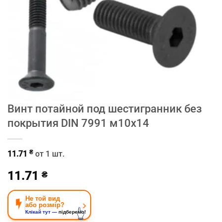
Винт потайной под шестигранник без
покрытия DIN 7991 м10х14
₴
11.71
от 1 шт.
11.71
₴
Не той вид
›
або розмір?
👆
Клікай тут —
підберемо!