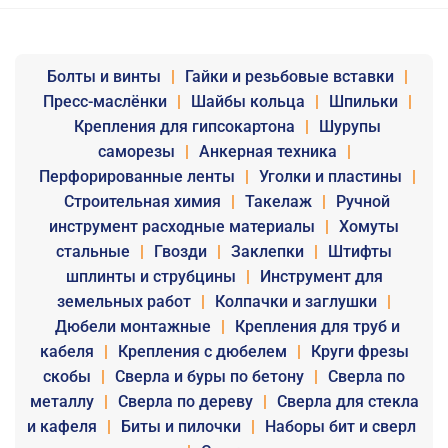
Болты и винты
|
Гайки и резьбовые вставки
|
Пресс-маслёнки
|
Шайбы кольца
|
Шпильки
|
Крепления для гипсокартона
|
Шурупы
саморезы
|
Анкерная техника
|
Перфорированные ленты
|
Уголки и пластины
|
Строительная химия
|
Такелаж
|
Ручной
инструмент расходные материалы
|
Хомуты
стальные
|
Гвозди
|
Заклепки
|
Штифты
шплинты и струбцины
|
Инструмент для
земельных работ
|
Колпачки и заглушки
|
Дюбели монтажные
|
Крепления для труб и
кабеля
|
Крепления с дюбелем
|
Круги фрезы
скобы
|
Сверла и буры по бетону
|
Сверла по
металлу
|
Сверла по дереву
|
Сверла для стекла
и кафеля
|
Биты и пилочки
|
Наборы бит и сверл