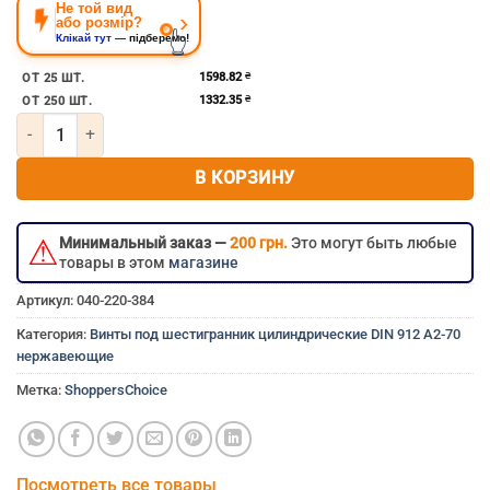
Не той вид
›
або розмір?
👆
Клікай тут —
підберемо!
Винт под шестигранник 20мм 20×230 мм 20×230 20х230 
1598.82
₴
ОТ 25 ШТ.
1332.35
₴
ОТ 250 ШТ.
Количество товара Винт под шестигранник м20х230 с цилиндри
В КОРЗИНУ
⚠
Минимальный заказ —
200 грн.
Это могут быть любые
товары в этом
магазине
Артикул:
040-220-384
Категория:
Винты под шестигранник цилиндрические DIN 912 A2-70
нержавеющие
Метка:
ShoppersChoice
Посмотреть все товары