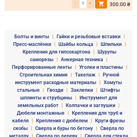
Количество товара Фиксатор резьбы ана
300.00
₴
Болты и винты
|
Гайки и резьбовые вставки
|
Пресс-маслёнки
|
Шайбы кольца
|
Шпильки
|
Крепления для гипсокартона
|
Шурупы
саморезы
|
Анкерная техника
|
Перфорированные ленты
|
Уголки и пластины
|
Строительная химия
|
Такелаж
|
Ручной
инструмент расходные материалы
|
Хомуты
стальные
|
Гвозди
|
Заклепки
|
Штифты
шплинты и струбцины
|
Инструмент для
земельных работ
|
Колпачки и заглушки
|
Дюбели монтажные
|
Крепления для труб и
кабеля
|
Крепления с дюбелем
|
Круги фрезы
скобы
|
Сверла и буры по бетону
|
Сверла по
металлу
|
Сверла по дереву
|
Сверла для стекла