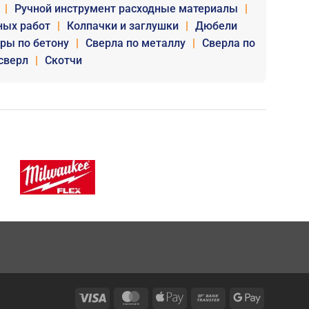
|
Ручной инструмент расходные материалы
|
ных работ
|
Колпачки и заглушки
|
Дюбели
уры по бетону
|
Сверла по металлу
|
Сверла по
сверл
|
Скотчи
Visa
MasterCard
Apple
Bank
Google