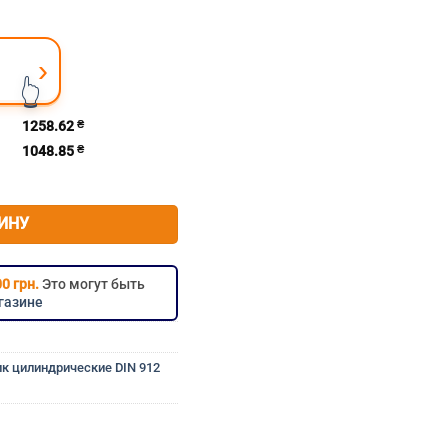
›
👆
мм 16×240 мм 16×240 16х240 16*240 м16×240 м16×240 м16
1258.62
₴
1048.85
₴
естигранник м16х240 с цилиндрической головкой нержавеющий A2
ИНУ
0 грн.
Это могут быть
газине
к цилиндрические DIN 912