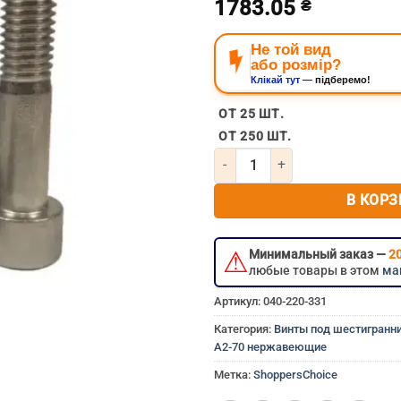
1783.05
₴
Не той вид
або розмір?
Клікай тут —
підберемо!
Винт под шестигранник 16
ОТ 25 ШТ.
ОТ 250 ШТ.
Количество товара Винт под ш
В КОРЗ
⚠
Минимальный заказ —
20
любые товары в этом
ма
Артикул:
040-220-331
Категория:
Винты под шестигранни
A2-70 нержавеющие
Метка:
ShoppersChoice