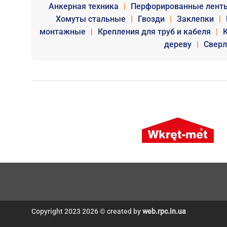
Анкерная техника
|
Перфорированные лент
Хомуты стальные
|
Гвозди
|
Заклепки
|
монтажные
|
Крепления для труб и кабеля
|
дереву
|
Сверл
Copyright 2023 2026 © created by
web.rpc.in.ua