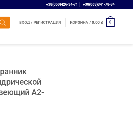
+38(050)426-34-71
+38(063)341-78-84
0
ВХОД / РЕГИСТРАЦИЯ
КОРЗИНА /
0.00
₴
гранник
ндрической
веющий A2-