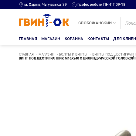
Skip
м. Харків, Чугуївська, 39
Графік роботи ПН-ПТ 09-18
to
content
Поиск
товаров
СЛОБОЖАНСКИЙ
ГЛАВНАЯ
МАГАЗИН
КОРЗИНА
КОНТАКТЫ
ДЛЯ КЛИЕ
ГЛАВНАЯ
МАГАЗИН
БОЛТЫ И ВИНТЫ
ВИНТЫ ПОД ШЕСТИГРАННИ
ВИНТ ПОД ШЕСТИГРАННИК М16Х240 С ЦИЛИНДРИЧЕСКОЙ ГОЛОВКОЙ Н