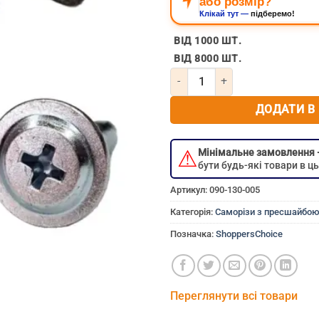
або розмір?
Клікай тут —
підберемо!
ВІД 1000 ШТ.
ВІД 8000 ШТ.
Кількість Саморіз з пресшайбо
ДОДАТИ В
⚠
Мінімальне замовлення
бути будь-які товари в 
Артикул:
090-130-005
Категорія:
Саморізи з пресшайбою 
Позначка:
ShoppersChoice
Переглянути всі товари