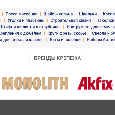
|
Пресс-маслёнки
|
Шайбы кольца
|
Шпильки
|
Крепл
ы
|
Уголки и пластины
|
Строительная химия
|
Такелаж
Штифты шплинты и струбцины
|
Инструмент для земель
Крепления с дюбелем
|
Круги фрезы скобы
|
Сверла и б
а для стекла и кафеля
|
Биты и пилочки
|
Наборы бит и 
БРЕНДЫ КРЕПЕЖА