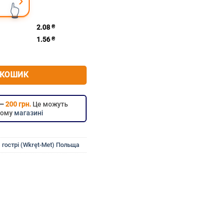
›
👆
2.08
₴
1.56
₴
ю 4.2х32 гострий (Wkręt-met Польща)
 КОШИК
 —
200 грн.
Це можуть
цьому
магазині
гострі (Wkręt-Met) Польща