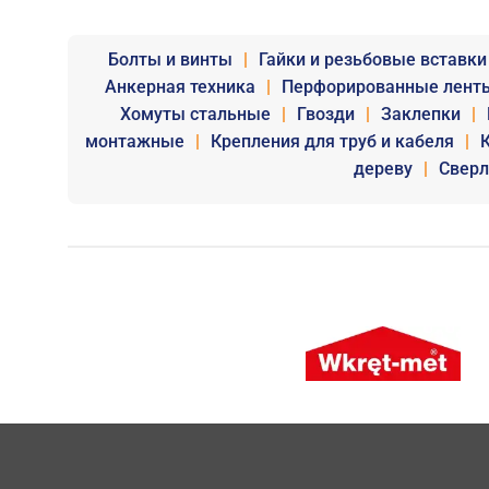
Болты и винты
|
Гайки и резьбовые вставки
Анкерная техника
|
Перфорированные лент
Хомуты стальные
|
Гвозди
|
Заклепки
|
монтажные
|
Крепления для труб и кабеля
|
дереву
|
Сверл