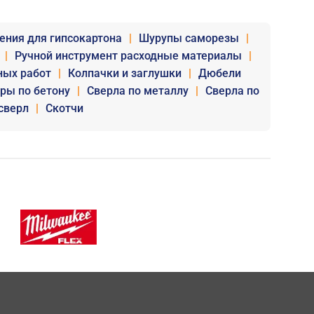
ения для гипсокартона
|
Шурупы саморезы
|
|
Ручной инструмент расходные материалы
|
ных работ
|
Колпачки и заглушки
|
Дюбели
уры по бетону
|
Сверла по металлу
|
Сверла по
сверл
|
Скотчи