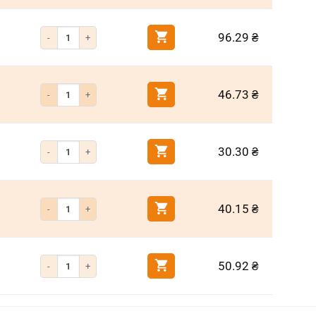
Кількість Біта хрестоподібна PH2 70 мм титанове напилення
96.29
₴
Кількість Біта хрестоподібна PH2 50 мм титанове напилення
46.73
₴
Кількість Біта хрестоподібна PH2 25 мм титанове напилення
30.30
₴
Кількість Біта з обмежувачем PH2 25 мм
40.15
₴
Кількість Біта з обмежувачем PH2 50 мм
50.92
₴