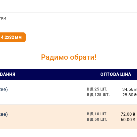
УКИ
4.2х32 мм
Радимо обрати!
ВАННЯ
ОПТОВА ЦІНА
kee)
34.56
₴
ВІД 25 ШТ.
28.80
₴
ВІД 125 ШТ.
kee)
72.00
₴
ВІД 10 ШТ.
60.00
₴
ВІД 50 ШТ.