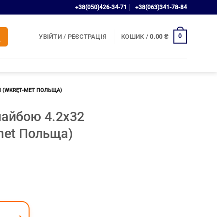
+38(050)426-34-71
+38(063)341-78-84
0
УВІЙТИ / РЕЄСТРАЦІЯ
КОШИК /
0.00
₴
Й (WKRĘT-MET ПОЛЬЩА)
шайбою 4.2х32
met Польща)