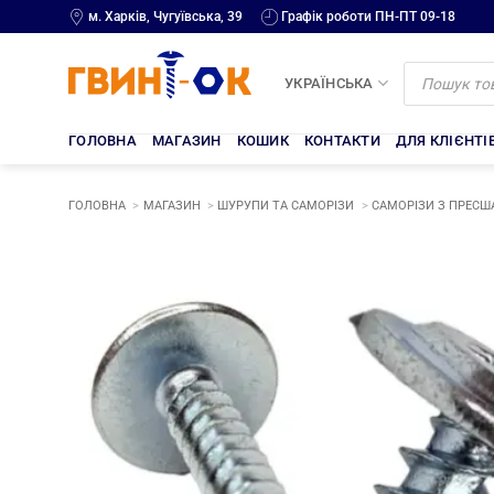
Skip
м. Харків, Чугуївська, 39
Графік роботи ПН-ПТ 09-18
to
content
Products
search
УКРАЇНСЬКА
ГОЛОВНА
МАГАЗИН
КОШИК
КОНТАКТИ
ДЛЯ КЛІЄНТІ
ГОЛОВНА
МАГАЗИН
ШУРУПИ ТА САМОРІЗИ
САМОРІЗИ З ПРЕСШ