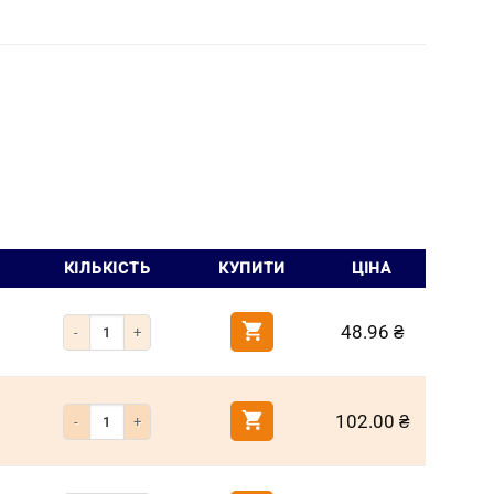
КІЛЬКІСТЬ
КУПИТИ
ЦІНА
Кількість Біта РН2 25 мм хрестоподібна (Milwaukee)
48.96
₴
Кількість Біта РН2 50 мм хрестоподібна (Milwaukee)
102.00
₴