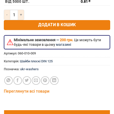
ВІД 5000 ШТ.
0.81
₴
Кількість Шайба плоска м12х24х2.5 DIN 125
ДОДАТИ В КОШИК
⚠
Мінімальне замовлення —
200 грн.
Це можуть бути
будь-які товари в цьому
магазині
Артикул:
060-010-009
Категорія:
Шайби плоскі DIN 125
Позначка:
ukr-washers
Переглянути всі товари