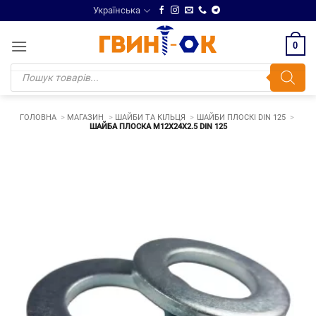
Skip
Українська
to
content
0
Products
search
ГОЛОВНА
МАГАЗИН
ШАЙБИ ТА КІЛЬЦЯ
ШАЙБИ ПЛОСКІ DIN 125
ШАЙБА ПЛОСКА М12Х24Х2.5 DIN 125