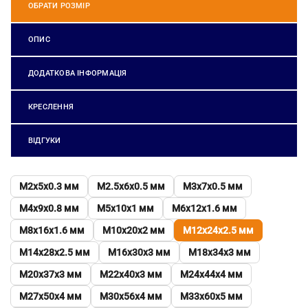
ОБРАТИ РОЗМІР
ОПИС
ДОДАТКОВА ІНФОРМАЦІЯ
КРЕСЛЕННЯ
ВІДГУКИ
М2х5х0.3 мм
М2.5х6х0.5 мм
М3х7х0.5 мм
М4х9х0.8 мм
М5х10х1 мм
М6х12х1.6 мм
М8х16х1.6 мм
М10х20х2 мм
М12х24х2.5 мм
М14х28х2.5 мм
М16х30х3 мм
М18х34х3 мм
М20х37х3 мм
М22х40х3 мм
М24х44х4 мм
М27х50х4 мм
М30х56х4 мм
М33х60х5 мм