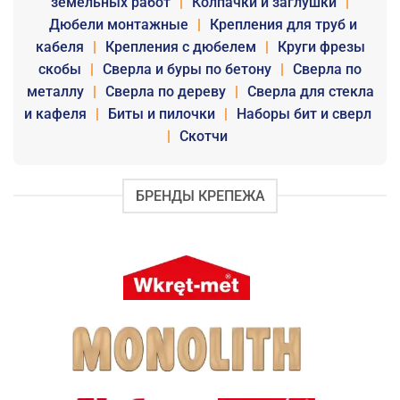
земельных работ
|
Колпачки и заглушки
|
Дюбели монтажные
|
Крепления для труб и
кабеля
|
Крепления с дюбелем
|
Круги фрезы
скобы
|
Сверла и буры по бетону
|
Сверла по
металлу
|
Сверла по дереву
|
Сверла для стекла
и кафеля
|
Биты и пилочки
|
Наборы бит и сверл
|
Скотчи
БРЕНДЫ КРЕПЕЖА