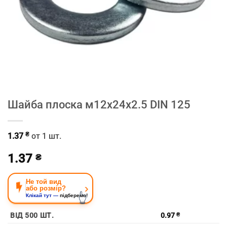
Шайба плоска м12х24х2.5 DIN 125
₴
1.37
от 1 шт.
1.37
₴
Не той вид
›
або розмір?
👆
Клікай тут —
підберемо!
ВІД 500 ШТ.
0.97
₴