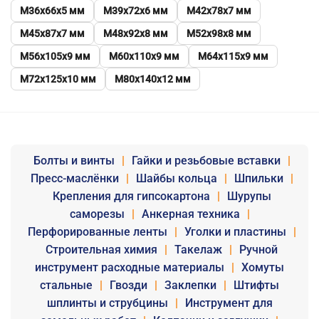
М36х66х5 мм
М39х72х6 мм
М42х78х7 мм
М45х87х7 мм
М48х92х8 мм
М52х98х8 мм
М56х105х9 мм
М60х110х9 мм
М64х115х9 мм
М72х125х10 мм
М80х140х12 мм
Болты и винты
|
Гайки и резьбовые вставки
|
Пресс-маслёнки
|
Шайбы кольца
|
Шпильки
|
Крепления для гипсокартона
|
Шурупы
саморезы
|
Анкерная техника
|
Перфорированные ленты
|
Уголки и пластины
|
Строительная химия
|
Такелаж
|
Ручной
инструмент расходные материалы
|
Хомуты
стальные
|
Гвозди
|
Заклепки
|
Штифты
шплинты и струбцины
|
Инструмент для