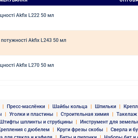
МЕНУВАННЯ
ОПТОВА
цності Akfix L222 50 мл
потужності Akfix L243 50 мл
цності Akfix L270 50 мл
|
Пресс-маслёнки
|
Шайбы кольца
|
Шпильки
|
Крепл
ы
|
Уголки и пластины
|
Строительная химия
|
Такелаж
Штифты шплинты и струбцины
|
Инструмент для земель
Крепления с дюбелем
|
Круги фрезы скобы
|
Сверла и б
а для стекла и кафеля
|
Биты и пилочки
|
Наборы бит и 