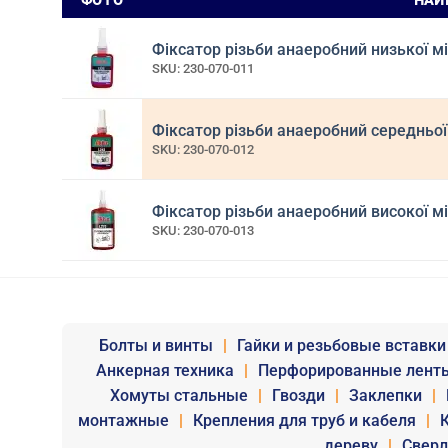
ФОТО
НАЙ
Фіксатор різьби анаеробний низької мі
SKU: 230-070-011
Фіксатор різьби анаеробний середньої 
SKU: 230-070-012
Фіксатор різьби анаеробний високої мі
SKU: 230-070-013
Болты и винты
|
Гайки и резьбовые вставки
Анкерная техника
|
Перфорированные лент
Хомуты стальные
|
Гвозди
|
Заклепки
|
монтажные
|
Крепления для труб и кабеля
|
дереву
|
Сверл