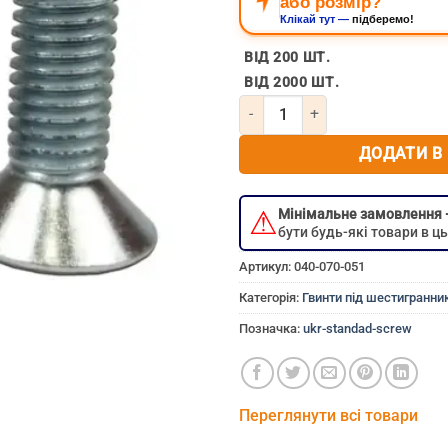
або розмір?
Клікай тут —
підберемо!
ВІД 200 ШТ.
ВІД 2000 ШТ.
Кількість Гвинт під шестигран
ДОДАТИ В
⚠
Мінімальне замовлення
бути будь-які товари в 
Артикул:
040-070-051
Категорія:
Гвинти під шестигранник
Позначка:
ukr-standad-screw
Переглянути всі товари