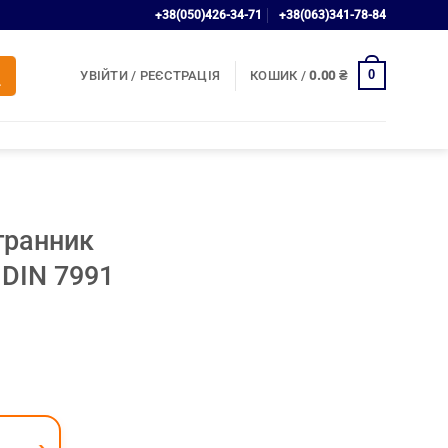
+38(050)426-34-71
+38(063)341-78-84
0
УВІЙТИ / РЕЄСТРАЦІЯ
КОШИК /
0.00
₴
гранник
 DIN 7991