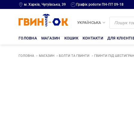
Skip
м. Харків, Чугуївська, 39
Графік роботи ПН-ПТ 09-18
to
content
Products
search
УКРАЇНСЬКА
ГОЛОВНА
МАГАЗИН
КОШИК
КОНТАКТИ
ДЛЯ КЛІЄНТІ
ГОЛОВНА
МАГАЗИН
БОЛТИ ТА ГВИНТИ
ГВИНТИ ПІД ШЕСТИГРАН