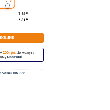
›
👆
7.58
₴
6.31
₴
ник м6х65 потайний DIN 7991
 КОШИК
 —
200 грн.
Це можуть
цьому
магазині
 потайні DIN 7991