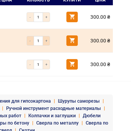
 ЦІНА
КІЛЬКІСТЬ
КУПИТИ
ЦІНА
Кількість Фіксатор різьби анаеробний низької міцності Akfix 
300.00
₴
Кількість Фіксатор різьби анаеробний середньої потужності A
300.00
₴
Кількість Фіксатор різьби анаеробний високої міцності Akfix 
300.00
₴
ения для гипсокартона
|
Шурупы саморезы
|
|
Ручной инструмент расходные материалы
|
ных работ
|
Колпачки и заглушки
|
Дюбели
уры по бетону
|
Сверла по металлу
|
Сверла по
сверл
|
Скотчи