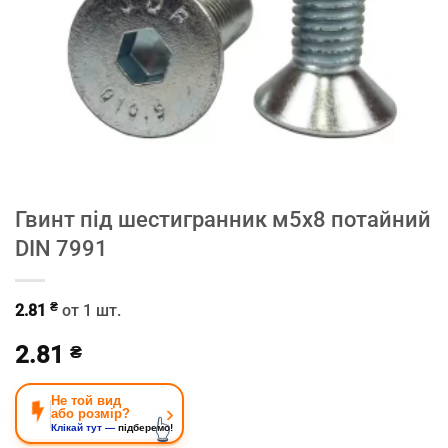
Гвинт під шестигранник м5х8 потайний
DIN 7991
₴
2.81
от 1 шт.
2.81
₴
Не той вид
›
або розмір?
👆
Клікай тут —
підберемо!