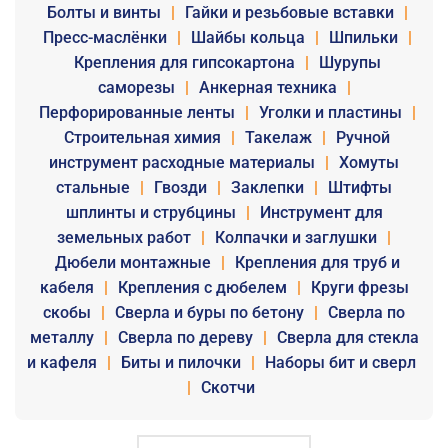
Болты и винты
|
Гайки и резьбовые вставки
|
Пресс-маслёнки
|
Шайбы кольца
|
Шпильки
|
Крепления для гипсокартона
|
Шурупы
саморезы
|
Анкерная техника
|
Перфорированные ленты
|
Уголки и пластины
|
Строительная химия
|
Такелаж
|
Ручной
инструмент расходные материалы
|
Хомуты
стальные
|
Гвозди
|
Заклепки
|
Штифты
шплинты и струбцины
|
Инструмент для
земельных работ
|
Колпачки и заглушки
|
Дюбели монтажные
|
Крепления для труб и
кабеля
|
Крепления с дюбелем
|
Круги фрезы
скобы
|
Сверла и буры по бетону
|
Сверла по
металлу
|
Сверла по дереву
|
Сверла для стекла
и кафеля
|
Биты и пилочки
|
Наборы бит и сверл
|
Скотчи