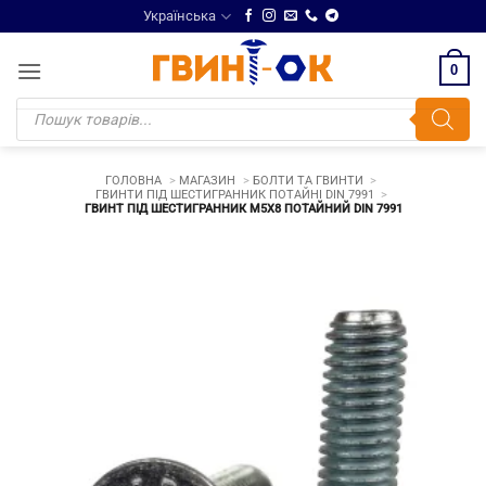
Skip
Українська
to
content
0
Products
search
ГОЛОВНА
МАГАЗИН
БОЛТИ ТА ГВИНТИ
ГВИНТИ ПІД ШЕСТИГРАННИК ПОТАЙНІ DIN 7991
ГВИНТ ПІД ШЕСТИГРАННИК М5Х8 ПОТАЙНИЙ DIN 7991