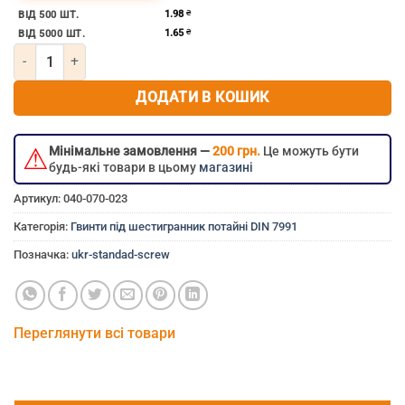
1.98
₴
ВІД 500 ШТ.
1.65
₴
ВІД 5000 ШТ.
Кількість Гвинт під шестигранник м5х8 потайний DIN 7991
ДОДАТИ В КОШИК
⚠
Мінімальне замовлення —
200 грн.
Це можуть бути
будь-які товари в цьому
магазині
Артикул:
040-070-023
Категорія:
Гвинти під шестигранник потайні DIN 7991
Позначка:
ukr-standad-screw
Переглянути всі товари