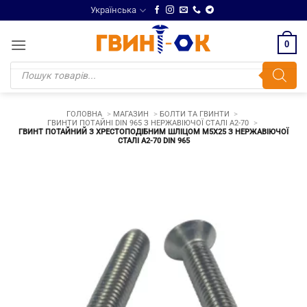
Skip
Українська
to
content
0
Products
search
ГОЛОВНА
МАГАЗИН
БОЛТИ ТА ГВИНТИ
ГВИНТИ ПОТАЙНІ DIN 965 З НЕРЖАВІЮЧОЇ СТАЛІ A2-70
ГВИНТ ПОТАЙНИЙ З ХРЕСТОПОДІБНИМ ШЛІЦОМ М5Х25 З НЕРЖАВІЮЧОЇ
СТАЛІ A2-70 DIN 965