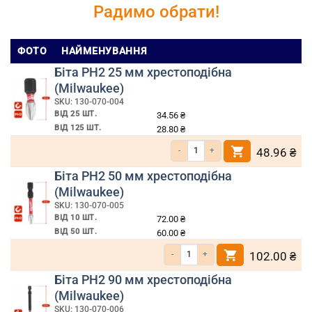
Радимо обрати!
ФОТО
НАЙМЕНУВАННЯ
Біта РН2 25 мм хрестоподібна
(Milwaukee)
SKU: 130-070-004
ВІД 25 ШТ.
34.56
₴
ВІД 125 ШТ.
28.80
₴
Кількість Біта РН2 25 мм хрестоподібн
48.96
₴
Біта РН2 50 мм хрестоподібна
(Milwaukee)
SKU: 130-070-005
ВІД 10 ШТ.
72.00
₴
ВІД 50 ШТ.
60.00
₴
Кількість Біта РН2 50 мм хрестоподібна 
102.00
₴
Біта РН2 90 мм хрестоподібна
(Milwaukee)
SKU: 130-070-006