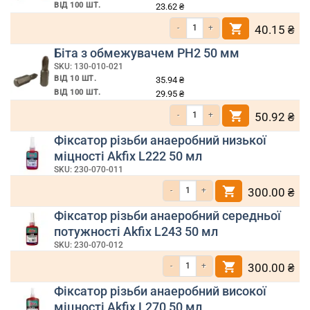
ВІД 100 ШТ.
23.62
₴
Кількість Біта з обмежувачем PH2 25 
40.15
₴
Біта з обмежувачем PH2 50 мм
SKU: 130-010-021
ВІД 10 ШТ.
35.94
₴
ВІД 100 ШТ.
29.95
₴
Кількість Біта з обмежувачем PH2 50 
50.92
₴
Фіксатор різьби анаеробний низької
міцності Akfix L222 50 мл
SKU: 230-070-011
Кількість Фіксатор різьби анаеробний низ
300.00
₴
Фіксатор різьби анаеробний середньої
потужності Akfix L243 50 мл
SKU: 230-070-012
Кількість Фіксатор різьби анаеробний се
300.00
₴
Фіксатор різьби анаеробний високої
міцності Akfix L270 50 мл