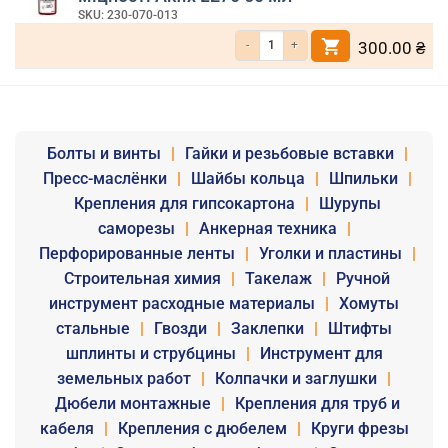
SKU: 230-070-013
Кількість Фіксатор різьби анаеробний вис
300.00
₴
Болты и винты
|
Гайки и резьбовые вставки
|
Пресс-маслёнки
|
Шайбы кольца
|
Шпильки
|
Крепления для гипсокартона
|
Шурупы
саморезы
|
Анкерная техника
|
Перфорированные ленты
|
Уголки и пластины
|
Строительная химия
|
Такелаж
|
Ручной
инструмент расходные материалы
|
Хомуты
стальные
|
Гвозди
|
Заклепки
|
Штифты
шплинты и струбцины
|
Инструмент для
земельных работ
|
Колпачки и заглушки
|
Дюбели монтажные
|
Крепления для труб и
кабеля
|
Крепления с дюбелем
|
Круги фрезы