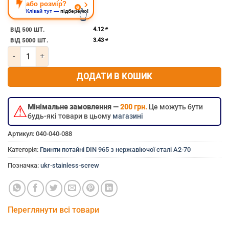
›
або розмір?
👆
Клікай тут —
підберемо!
4.12
₴
ВІД 500 ШТ.
3.43
₴
ВІД 5000 ШТ.
Кількість Гвинт потайний з хрестоподібним шліцом м5х25 з нерж
ДОДАТИ В КОШИК
⚠
Мінімальне замовлення —
200 грн.
Це можуть бути
будь-які товари в цьому
магазині
Артикул:
040-040-088
Категорія:
Гвинти потайні DIN 965 з нержавіючої сталі A2-70
Позначка:
ukr-stainless-screw
Переглянути всі товари