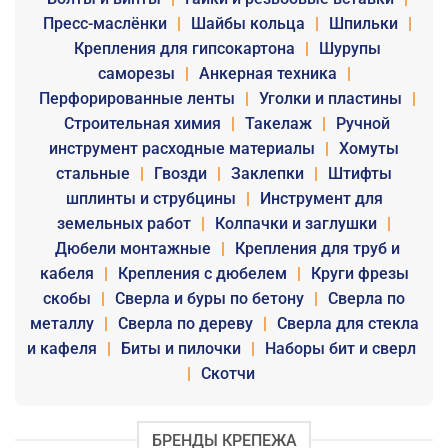
Пресс-маслёнки
|
Шайбы кольца
|
Шпильки
|
Крепления для гипсокартона
|
Шурупы
саморезы
|
Анкерная техника
|
Перфорированные ленты
|
Уголки и пластины
|
Строительная химия
|
Такелаж
|
Ручной
инструмент расходные материалы
|
Хомуты
стальные
|
Гвозди
|
Заклепки
|
Штифты
шплинты и струбцины
|
Инструмент для
земельных работ
|
Колпачки и заглушки
|
Дюбели монтажные
|
Крепления для труб и
кабеля
|
Крепления с дюбелем
|
Круги фрезы
скобы
|
Сверла и буры по бетону
|
Сверла по
металлу
|
Сверла по дереву
|
Сверла для стекла
и кафеля
|
Биты и пилочки
|
Наборы бит и сверл
|
Скотчи
БРЕНДЫ КРЕПЕЖА