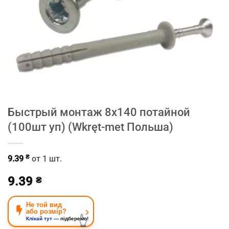
Быстрый монтаж 8х140 потайной
(100шт уп) (Wkręt-met Польша)
₴
9.39
от 1 шт.
9.39
₴
Не той вид
›
або розмір?
👆
Клікай тут —
підберемо!