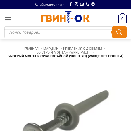
Skip
Слобожанский
to
content
0
Поиск
товаров
ГЛАВНАЯ
МАГАЗИН
КРЕПЛЕНИЯ С ДЮБЕЛЕМ
БЫСТРЫЙ МОНТАЖ (WKRĘT-MET)
БЫСТРЫЙ МОНТАЖ 8Х140 ПОТАЙНОЙ (100ШТ УП) (WKRĘT-MET ПОЛЬША)