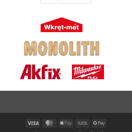
Visa
MasterCard
Apple
Bank
Google
Pay
Transfer
Pay