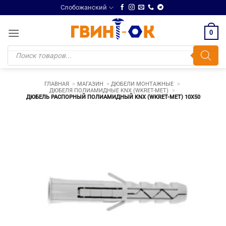
Skip
Слобожанский
to
content
0
Поиск
товаров
ГЛАВНАЯ
МАГАЗИН
ДЮБЕЛИ МОНТАЖНЫЕ
ДЮБЕЛЯ ПОЛИАМИДНЫЕ KNX (WKRET-MET)
ДЮБЕЛЬ РАСПОРНЫЙ ПОЛИАМИДНЫЙ KNX (WKRET-MET) 10Х50