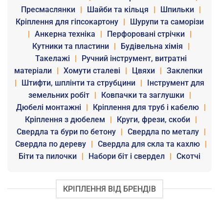
Пресмаслянки
|
Шайби та кільця
|
Шпильки
|
Кріплення для гіпсокартону
|
Шурупи та саморізи
|
Анкерна техніка
|
Перфоровані стрічки
|
Кутники та пластини
|
Будівельна хімія
|
Такелажі
|
Ручний інструмент, витратні
матеріали
|
Хомути сталеві
|
Цвяхи
|
Заклепки
|
Штифти, шплінти та струбцини
|
Інструмент для
земельних робіт
|
Ковпачки та заглушки
|
Дюбелі монтажні
|
Кріплення для труб і кабелю
|
Кріплення з дюбелем
|
Круги, фрези, скоби
|
Свердла та бури по бетону
|
Свердла по металу
|
Свердла по дереву
|
Свердла для скла та кахлю
|
Біти та пилочки
|
Набори біт і свердел
|
Скотчі
КРІПЛЕННЯ ВІД БРЕНДІВ