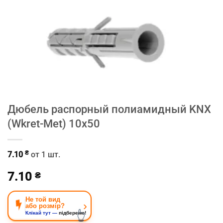
Дюбель распорный полиамидный KNX
(Wkret-Met) 10х50
₴
7.10
от 1 шт.
7.10
₴
Не той вид
›
або розмір?
👆
Клікай тут —
підберемо!