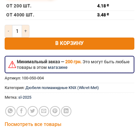
ОТ 200 ШТ.
4.18
₴
ОТ 4000 ШТ.
3.48
₴
Количество товара Дюбель распорный полиамидный KNX (Wkret
В КОРЗИНУ
⚠
Минимальный заказ —
200 грн.
Это могут быть любые
товары в этом
магазине
Артикул:
100-050-004
Категория:
Дюбеля полиамидные KNX (Wkret-Met)
Метка:
sl-2025
Посмотреть все товары