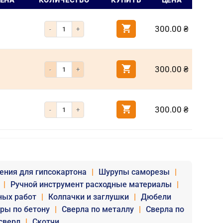
ЦЕНА
КОЛИЧЕСТВО
КУПИТЬ
ЦЕНА
Количество товара Фиксатор резьбы анаэробный низкой мощн
300.00
₴
Количество товара Фиксатор резьбы анаэробный средней мощн
300.00
₴
Количество товара Фиксатор резьбы анаэробный высокой мощ
300.00
₴
ения для гипсокартона
|
Шурупы саморезы
|
|
Ручной инструмент расходные материалы
|
ных работ
|
Колпачки и заглушки
|
Дюбели
уры по бетону
|
Сверла по металлу
|
Сверла по
сверл
|
Скотчи