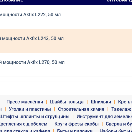
ЕНОВАНИЕ
ОПТОВАЯ 
ощности Akfix L222, 50 мл
мощности Akfix L243, 50 мл
мощности Akfix L270, 50 мл
|
Пресс-маслёнки
|
Шайбы кольца
|
Шпильки
|
Крепл
ы
|
Уголки и пластины
|
Строительная химия
|
Такелаж
Штифты шплинты и струбцины
|
Инструмент для земель
Крепления с дюбелем
|
Круги фрезы скобы
|
Сверла и б
а для стекла и кафеля
|
Биты и пилочки
|
Наборы бит и 