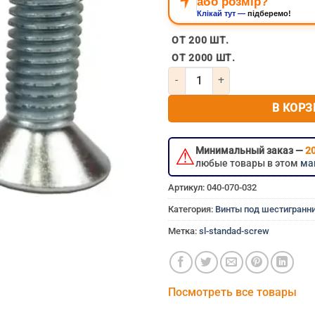
або розмір?
Клікай тут —
підберемо!
Винт под шестигранник 5м
ОТ 200 ШТ.
ОТ 2000 ШТ.
Количество товара Винт под ш
В КОРЗ
⚠
Минимальный заказ —
20
любые товары в этом
ма
Артикул:
040-070-032
Категория:
Винты под шестигранни
Метка:
sl-standad-screw
Посмотреть все товары