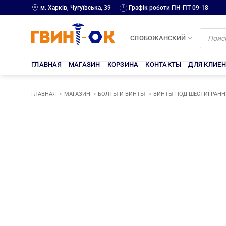
Skip
м. Харків, Чугуївська, 39
Графік роботи ПН-ПТ 09-18
to
content
Поиск
товаров
СЛОБОЖАНСКИЙ
ГЛАВНАЯ
МАГАЗИН
КОРЗИНА
КОНТАКТЫ
ДЛЯ КЛИЕ
ГЛАВНАЯ
МАГАЗИН
БОЛТЫ И ВИНТЫ
ВИНТЫ ПОД ШЕСТИГРАННИ