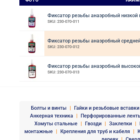
ФОТО
НАИМ
Фиксатор резьбы анаэробный низкой м
SKU: 230-070-011
Фиксатор резьбы анаэробный средней 
SKU: 230-070-012
Фиксатор резьбы анаэробный высокой 
SKU: 230-070-013
Болты и винты
|
Гайки и резьбовые вставки
Анкерная техника
|
Перфорированные лент
Хомуты стальные
|
Гвозди
|
Заклепки
|
монтажные
|
Крепления для труб и кабеля
|
дереву
|
Сверл