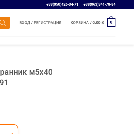
+38(050)426-34-71
+38(063)341-78-84
0
ВХОД / РЕГИСТРАЦИЯ
КОРЗИНА /
0.00
₴
гранник м5х40
991