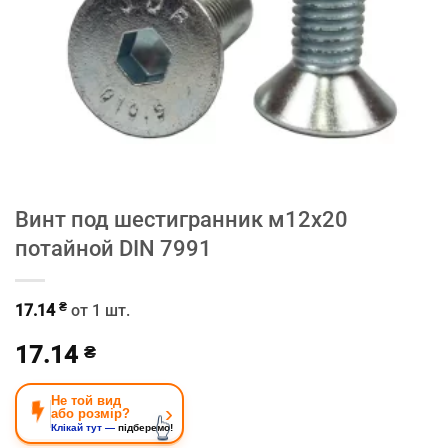
Винт под шестигранник м12х20
потайной DIN 7991
₴
17.14
от 1 шт.
17.14
₴
Не той вид
›
або розмір?
Клікай тут —
підберемо!
👆