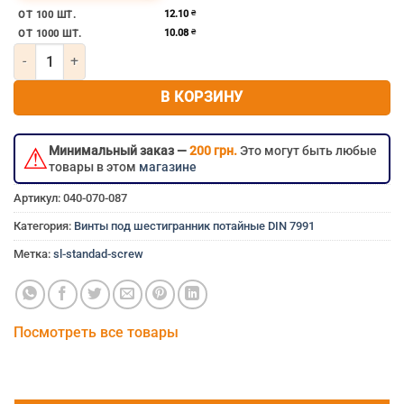
Винт под шестигранник 12мм 12×20 мм 12×20 12х20 12*
12.10
₴
ОТ 100 ШТ.
10.08
₴
ОТ 1000 ШТ.
Количество товара Винт под шестигранник м12х20 потайной DIN
В КОРЗИНУ
⚠
Минимальный заказ —
200 грн.
Это могут быть любые
товары в этом
магазине
Артикул:
040-070-087
Категория:
Винты под шестигранник потайные DIN 7991
Метка:
sl-standad-screw
Посмотреть все товары