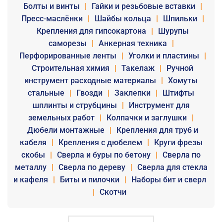
Болты и винты
|
Гайки и резьбовые вставки
|
Пресс-маслёнки
|
Шайбы кольца
|
Шпильки
|
Крепления для гипсокартона
|
Шурупы
саморезы
|
Анкерная техника
|
Перфорированные ленты
|
Уголки и пластины
|
Строительная химия
|
Такелаж
|
Ручной
инструмент расходные материалы
|
Хомуты
стальные
|
Гвозди
|
Заклепки
|
Штифты
шплинты и струбцины
|
Инструмент для
земельных работ
|
Колпачки и заглушки
|
Дюбели монтажные
|
Крепления для труб и
кабеля
|
Крепления с дюбелем
|
Круги фрезы
скобы
|
Сверла и буры по бетону
|
Сверла по
металлу
|
Сверла по дереву
|
Сверла для стекла
и кафеля
|
Биты и пилочки
|
Наборы бит и сверл
|
Скотчи