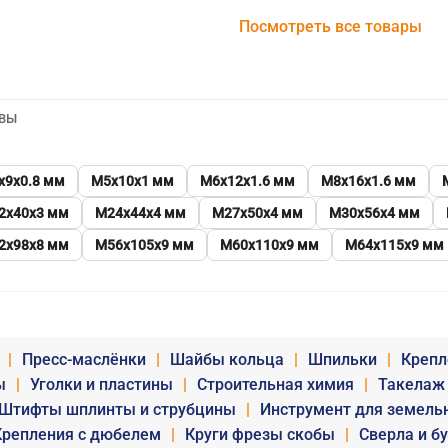
Посмотреть все товары
ВЫ
х9х0.8 мм
М5х10х1 мм
М6х12х1.6 мм
М8х16х1.6 мм
2х40х3 мм
М24х44х4 мм
М27х50х4 мм
М30х56х4 мм
2х98х8 мм
М56х105х9 мм
М60х110х9 мм
М64х115х9 мм
|
Пресс-маслёнки
|
Шайбы кольца
|
Шпильки
|
Крепл
ы
|
Уголки и пластины
|
Строительная химия
|
Такелаж
Штифты шплинты и струбцины
|
Инструмент для земель
Крепления с дюбелем
|
Круги фрезы скобы
|
Сверла и б