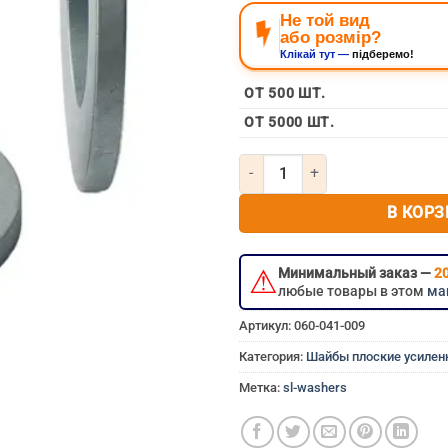
Не той вид
або розмір?
Клікай тут —
підберемо!
ОТ 500 ШТ.
ОТ 5000 ШТ.
Количество товара Шайба плос
В КОРЗ
⚠
Минимальный заказ —
20
любые товары в этом
ма
Артикул:
060-041-009
Категория:
Шайбы плоские усилен
Метка:
sl-washers