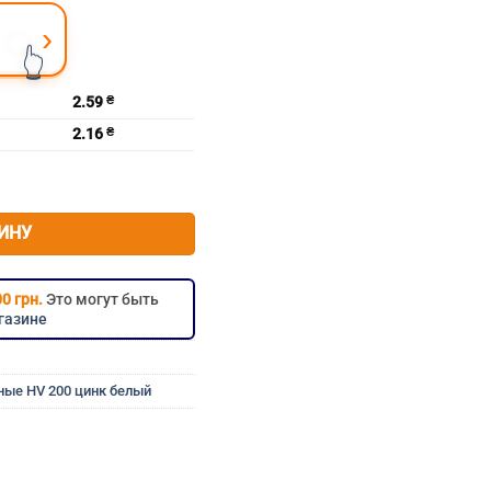
›
👆
2.59
₴
2.16
₴
кая усиленная DIN 125 твердость HV 200 цинк белый м12х24х2.5
ИНУ
0 грн.
Это могут быть
газине
ные HV 200 цинк белый