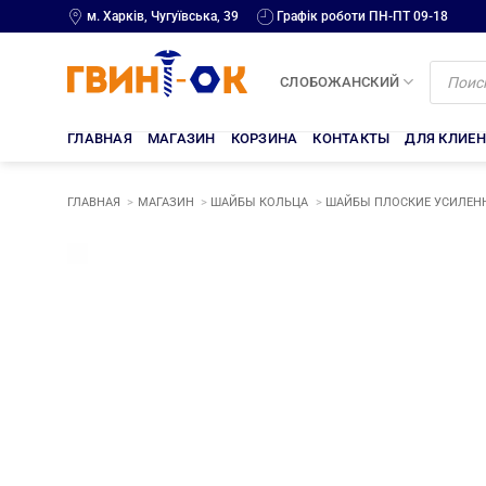
Skip
м. Харків, Чугуївська, 39
Графік роботи ПН-ПТ 09-18
to
content
Поиск
товаров
СЛОБОЖАНСКИЙ
ГЛАВНАЯ
МАГАЗИН
КОРЗИНА
КОНТАКТЫ
ДЛЯ КЛИЕ
ГЛАВНАЯ
МАГАЗИН
ШАЙБЫ КОЛЬЦА
ШАЙБЫ ПЛОСКИЕ УСИЛЕНН