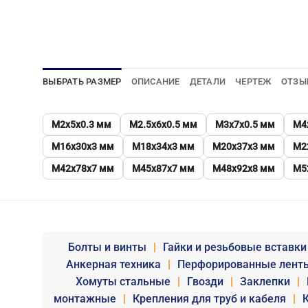
ВЫБРАТЬ РАЗМЕР
ОПИСАНИЕ
ДЕТАЛИ
ЧЕРТЕЖ
ОТЗЫ
М2х5х0.3 мм
М2.5х6х0.5 мм
М3х7х0.5 мм
М4
М16х30х3 мм
М18х34х3 мм
М20х37х3 мм
М2
М42х78х7 мм
М45х87х7 мм
М48х92х8 мм
М5
Болты и винты
|
Гайки и резьбовые вставки
Анкерная техника
|
Перфорированные лент
Хомуты стальные
|
Гвозди
|
Заклепки
|
монтажные
|
Крепления для труб и кабеля
|