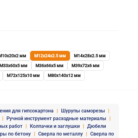
М10х20х2 мм
М12х24х2.5 мм
М14х28х2.5 мм
М33х60х5 мм
М36х66х5 мм
М39х72х6 мм
М72х125х10 мм
М80х140х12 мм
ения для гипсокартона
|
Шурупы саморезы
|
|
Ручной инструмент расходные материалы
|
ных работ
|
Колпачки и заглушки
|
Дюбели
уры по бетону
|
Сверла по металлу
|
Сверла по