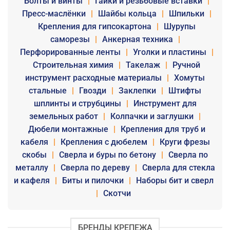
Болты и винты
|
Гайки и резьбовые вставки
|
Пресс-маслёнки
|
Шайбы кольца
|
Шпильки
|
Крепления для гипсокартона
|
Шурупы
саморезы
|
Анкерная техника
|
Перфорированные ленты
|
Уголки и пластины
|
Строительная химия
|
Такелаж
|
Ручной
инструмент расходные материалы
|
Хомуты
стальные
|
Гвозди
|
Заклепки
|
Штифты
шплинты и струбцины
|
Инструмент для
земельных работ
|
Колпачки и заглушки
|
Дюбели монтажные
|
Крепления для труб и
кабеля
|
Крепления с дюбелем
|
Круги фрезы
скобы
|
Сверла и буры по бетону
|
Сверла по
металлу
|
Сверла по дереву
|
Сверла для стекла
и кафеля
|
Биты и пилочки
|
Наборы бит и сверл
|
Скотчи
БРЕНДЫ КРЕПЕЖА