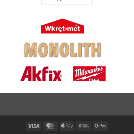
Visa
MasterCard
Apple
Bank
Google
Pay
Transfer
Pay