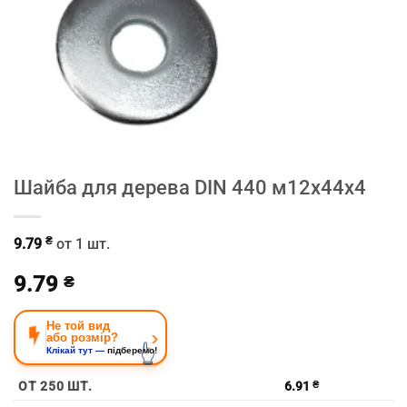
Шайба для дерева DIN 440 м12х44х4
₴
9.79
от 1 шт.
9.79
₴
Не той вид
›
або розмір?
👆
Клікай тут —
підберемо!
ОТ 250 ШТ.
6.91
₴