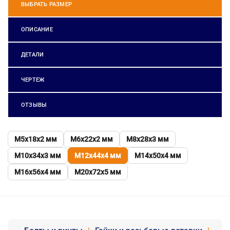
ВЫБРАТЬ РАЗМЕР
ОПИСАНИЕ
ДЕТАЛИ
ЧЕРТЕЖ
ОТЗЫВЫ
М5х18х2 мм
М6х22х2 мм
М8х28х3 мм
М10х34х3 мм
М12х44х4 мм
М14х50х4 мм
М16х56х4 мм
М20х72х5 мм