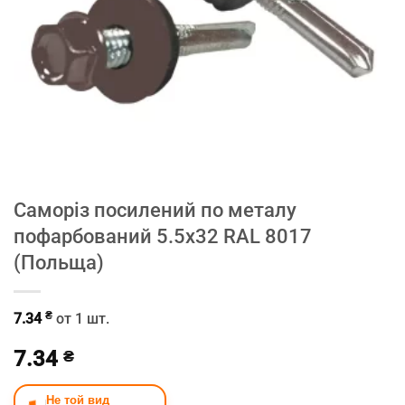
Саморіз посилений по металу
пофарбований 5.5х32 RAL 8017
(Польща)
₴
7.34
от 1 шт.
7.34
₴
Не той вид