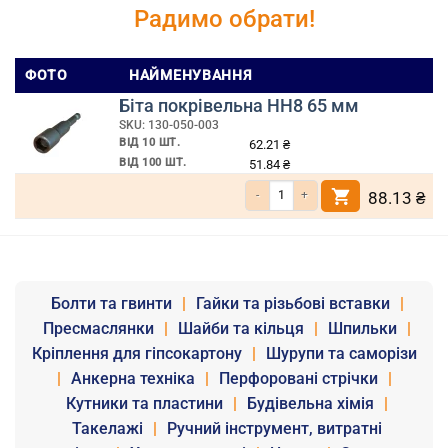
Радимо обрати!
ФОТО
НАЙМЕНУВАННЯ
Біта покрівельна HH8 65 мм
SKU: 130-050-003
ВІД 10 ШТ.
62.21
₴
ВІД 100 ШТ.
51.84
₴
Кількість Біта покрівельна HH8 65 мм
88.13
₴
Болти та гвинти
|
Гайки та різьбові вставки
|
Пресмаслянки
|
Шайби та кільця
|
Шпильки
|
Кріплення для гіпсокартону
|
Шурупи та саморізи
|
Анкерна техніка
|
Перфоровані стрічки
|
Кутники та пластини
|
Будівельна хімія
|
Такелажі
|
Ручний інструмент, витратні