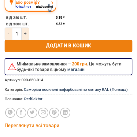
›
або розмір?
👆
Клікай тут —
підберемо!
5.18
₴
ВІД 250 ШТ.
4.32
₴
ВІД 3000 ШТ.
Кількість Саморіз посилений по металу пофарбований 5.5х32 R
ДОДАТИ В КОШИК
⚠
Мінімальне замовлення —
200 грн.
Це можуть бути
будь-які товари в цьому
магазині
Артикул:
090-650-014
Категорія:
Саморізи посилені пофарбовані по металу RAL (Польща)
Позначка:
RedSektor
Переглянути всі товари