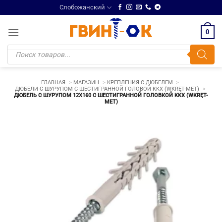
Skip
Слобожанский
to
content
0
Поиск
товаров
ГЛАВНАЯ
МАГАЗИН
КРЕПЛЕНИЯ С ДЮБЕЛЕМ
ДЮБЕЛИ С ШУРУПОМ С ШЕСТИГРАННОЙ ГОЛОВОЙ KKX (WKRĘT-MET)
ДЮБЕЛЬ С ШУРУПОМ 12Х160 C ШЕСТИГРАННОЙ ГОЛОВКОЙ KKX (WKRĘT-
MET)