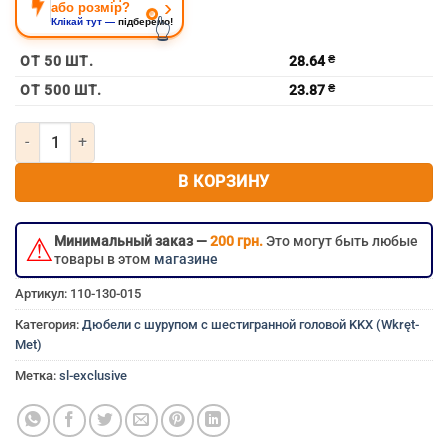
›
або розмір?
👆
Клікай тут —
підберемо!
ОТ 50 ШТ.
28.64
₴
ОТ 500 ШТ.
23.87
₴
Количество товара Дюбель с шурупом 12х160 c шестигранной го
В КОРЗИНУ
⚠
Минимальный заказ —
200 грн.
Это могут быть любые
товары в этом
магазине
Артикул:
110-130-015
Категория:
Дюбели с шурупом с шестигранной головой KKX (Wkręt-
Met)
Метка:
sl-exclusive