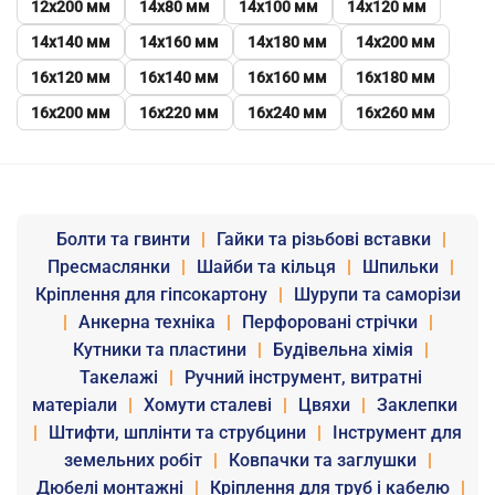
12х200 мм
14х80 мм
14х100 мм
14х120 мм
14х140 мм
14х160 мм
14х180 мм
14х200 мм
16х120 мм
16х140 мм
16х160 мм
16х180 мм
16х200 мм
16х220 мм
16х240 мм
16х260 мм
Болти та гвинти
|
Гайки та різьбові вставки
|
Пресмаслянки
|
Шайби та кільця
|
Шпильки
|
Кріплення для гіпсокартону
|
Шурупи та саморізи
|
Анкерна техніка
|
Перфоровані стрічки
|
Кутники та пластини
|
Будівельна хімія
|
Такелажі
|
Ручний інструмент, витратні
матеріали
|
Хомути сталеві
|
Цвяхи
|
Заклепки
|
Штифти, шплінти та струбцини
|
Інструмент для
земельних робіт
|
Ковпачки та заглушки
|
Дюбелі монтажні
|
Кріплення для труб і кабелю
|