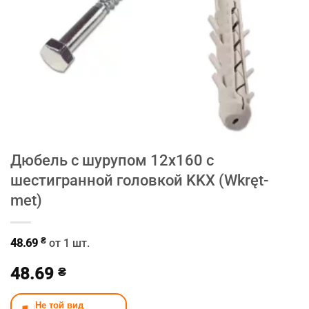
Дюбель с шурупом 12х160 c
шестигранной головкой KKX (Wkręt-
met)
₴
48.69
от 1 шт.
48.69
₴
Не той вид