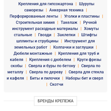
Крепления для гипсокартона
|
Шурупы
саморезы
|
Анкерная техника
|
Перфорированные ленты
|
Уголки и пластины
|
Строительная химия
|
Такелаж
|
Ручной
инструмент расходные материалы
|
Хомуты
стальные
|
Гвозди
|
Заклепки
|
Штифты
шплинты и струбцины
|
Инструмент для
земельных работ
|
Колпачки и заглушки
|
Дюбели монтажные
|
Крепления для труб и
кабеля
|
Крепления с дюбелем
|
Круги фрезы
скобы
|
Сверла и буры по бетону
|
Сверла по
металлу
|
Сверла по дереву
|
Сверла для стекла
и кафеля
|
Биты и пилочки
|
Наборы бит и сверл
|
Скотчи
БРЕНДЫ КРЕПЕЖА