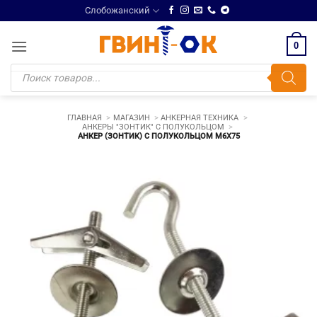
Skip
Слобожанский
to
content
0
Поиск
товаров
ГЛАВНАЯ
МАГАЗИН
АНКЕРНАЯ ТЕХНИКА
АНКЕРЫ "ЗОНТИК" С ПОЛУКОЛЬЦОМ
АНКЕР (ЗОНТИК) С ПОЛУКОЛЬЦОМ М6Х75