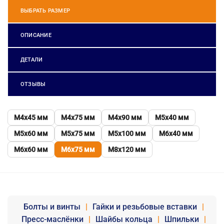
ВЫБРАТЬ РАЗМЕР
ОПИСАНИЕ
ДЕТАЛИ
ОТЗЫВЫ
М4х45 мм
М4х75 мм
М4х90 мм
М5х40 мм
М5х60 мм
М5х75 мм
М5х100 мм
М6х40 мм
М6х60 мм
М6х75 мм
М8х120 мм
Болты и винты
|
Гайки и резьбовые вставки
|
Пресс-маслёнки
|
Шайбы кольца
|
Шпильки
|