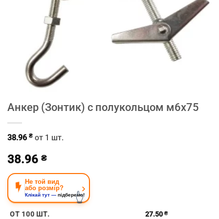
Анкер (Зонтик) с полукольцом м6х75
₴
38.96
от 1 шт.
38.96
₴
Не той вид
›
або розмір?
👆
Клікай тут —
підберемо!
ОТ 100 ШТ.
27.50
₴